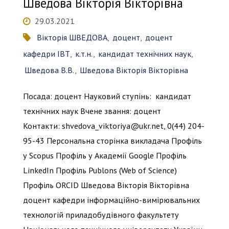
Шведова Вікторія Вікторівна
29.03.2021
Вікторія ШВЕДОВА
,
доцент
,
доцент
кафедри ІВТ
,
к.т.н.
,
кандидат технічних наук
,
Шведова В.В.
,
Шведова Вікторія Вікторівна
Посада: доцент Науковий ступінь: кандидат
технічних наук Вчене звання: доцент
Контакти: shvedova_viktoriya@ukr.net, 0(44) 204-
95-43 Персональна сторінка викладача Профіль
у Scopus Профіль у Академії Google Профіль
LinkedIn Профіль Publons (Web of Science)
Профіль ORCID Шведова Вікторія Вікторівна
доцент кафедри інформаційно-вимірювальних
технологій приладобудівного факультету