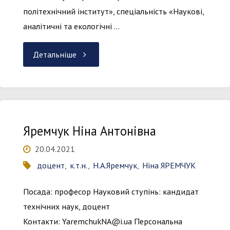
політехнічний інститут», спеціальність «Наукові,
аналітичні та екологічні …
"Івасенко
Детальніше
Віталій
Михайлович"
Яремчук Ніна Антонівна
20.04.2021
доцент
,
к.т.н.
,
Н.А.Яремчук
,
Ніна ЯРЕМЧУК
Посада: професор Науковий ступінь: кандидат
технічних наук, доцент
Контакти: YaremchukNA@i.ua Персональна