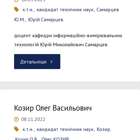
к.т.н.
,
кандидат технічних наук
,
Самарцев
Ю.М.
,
Юрій Самарцев
доцент кафедри інформаційно-вимірювальних
технологій Юрій Миколайович Самарцев
"Самарцев
Детальніше
Юрій
Миколайович"
Козир Олег Васильович
08.11.2022
к.т.н.
,
кандидат технічних наук
,
Козир
,
Козир О.В.
,
Олег КОЗИР