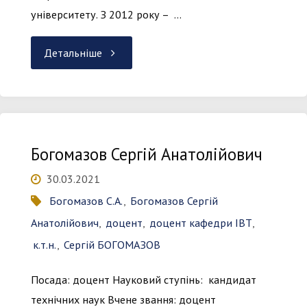
університету. З 2012 року – …
"Божко
Детальніше
Костянтин
Михайлович"
Богомазов Сергій Анатолійович
30.03.2021
Богомазов С.А.
,
Богомазов Сергій
Анатолійович
,
доцент
,
доцент кафедри ІВТ
,
к.т.н.
,
Сергій БОГОМАЗОВ
Посада: доцент Науковий ступінь: кандидат
технічних наук Вчене звання: доцент