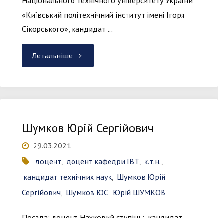
Національного технічного університету України
«Київський політехнічний інститут імені Ігоря
Сікорського», кандидат …
"Шведова
Детальніше
Вікторія
Вікторівна"
Шумков Юрій Сергійович
29.03.2021
доцент
,
доцент кафедри ІВТ
,
к.т.н.
,
кандидат технічних наук
,
Шумков Юрій
Сергійович
,
Шумков ЮС
,
Юрій ШУМКОВ
Посада: доцент Науковий ступінь: кандидат