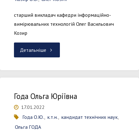
старший викладач кафедри інформаційно-
вимірювальних технологій Олег Васильович
Козир
"Козир
Детальніше
Олег
Васильович"
Года Ольга Юріївна
17.01.2022
Года О.Ю.
,
к.т.н.
,
кандидат технічних наук
,
Ольга ГОДА