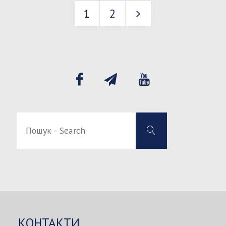
1
2
Пагінація
записів
Пошук
Пошук
-
-
Search
Search
for:
КОНТАКТИ