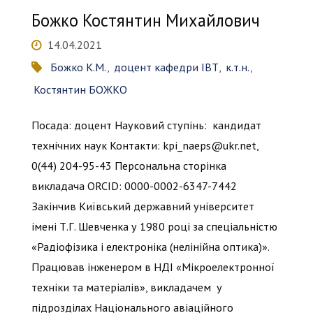
Божко Костянтин Михайлович
14.04.2021
Божко К.М.
,
доцент кафедри ІВТ
,
к.т.н.
,
Костянтин БОЖКО
Посада: доцент Науковий ступінь: кандидат
технічних наук Контакти: kpi_naeps@ukr.net,
0(44) 204-95-43 Персональна сторінка
викладача ORCID: 0000-0002-6347-7442
Закінчив Київський державний університет
імені Т.Г. Шевченка у 1980 році за спеціальністю
«Радіофізика і електроніка (нелінійна оптика)».
Працював інженером в НДІ «Мікроелектронної
техніки та матеріалів», викладачем у
підрозділах Національного авіаційного