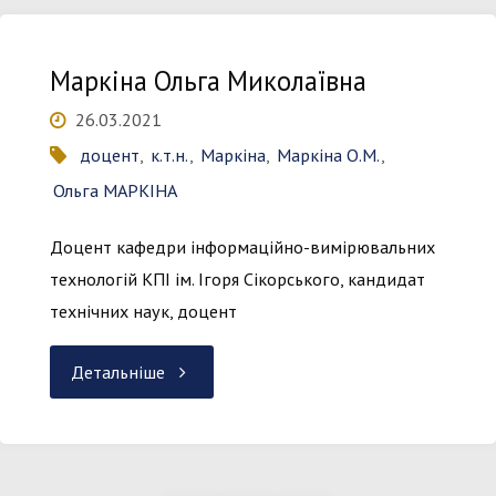
Сергійович"
Маркіна Ольга Миколаївна
26.03.2021
доцент
,
к.т.н.
,
Маркіна
,
Маркіна О.М.
,
Ольга МАРКІНА
Доцент кафедри інформаційно-вимірювальних
технологій КПІ ім. Ігоря Сікорського, кандидат
технічних наук, доцент
"Маркіна
Детальніше
Ольга
Миколаївна"