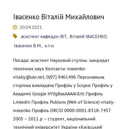
Юріївна"
Івасенко Віталій Михайлович
20.04.2021
асистент кафедри ІВТ
,
Віталій ІВАСЕНКО
,
Івасенко В.М.
,
к.т.н.
Посада: асистент Науковий ступінь: кандидат
технічних наук Контакти: ivasenko-
vitaliy@ukr.net, 0(97) 9461496 Персональна
сторінка викладача Профіль у Scopus Профіль у
Академії Google hY0gBasAAAAJ&hl Профіль
LinkedIn Профіль Publons (Web of Science) vitaliy-
ivasenko Профіль ORCID 0000-0001-8318-7437
2005 – 2011 р. – студент, національний
технічний університет України «Київський