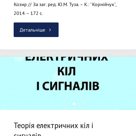
Козир // За заг. ред. Ю.М. Туза. – К.: “Корнійчук”,
2014. – 172 с.
"Автоматизація
Детальніше
аналізу
вимірювальних
пристроїв"
Теорія електричних кіл і
сигналів