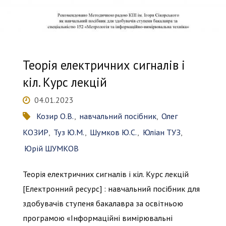
Теорія електричних сигналів і
кіл. Курс лекцій
04.01.2023
Козир О.В.
,
навчальний посібник
,
Олег
КОЗИР
,
Туз Ю.М.
,
Шумков Ю.С.
,
Юліан ТУЗ
,
Юрій ШУМКОВ
Теорія електричних сигналів і кіл. Курс лекцій
[Електронний ресурс] : навчальний посібник для
здобувачів ступеня бакалавра за освітньою
програмою «Інформаційні вимірювальні