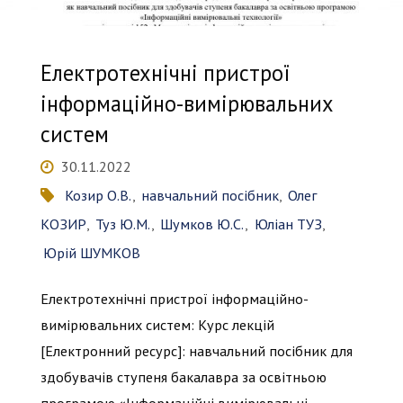
Курс
лекцій"
Електротехнічні пристрої
інформаційно-вимірювальних
систем
30.11.2022
Козир О.В.
,
навчальний посібник
,
Олег
КОЗИР
,
Туз Ю.М.
,
Шумков Ю.С.
,
Юліан ТУЗ
,
Юрій ШУМКОВ
Електротехнічні пристрої інформаційно-
вимірювальних систем: Курс лекцій
[Електронний ресурс]: навчальний посібник для
здобувачів ступеня бакалавра за освітньою
програмою «Інформаційні вимірювальні