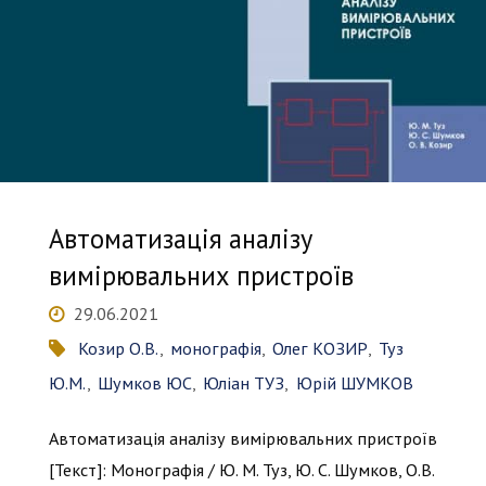
метрологія"
Автоматизація аналізу
вимірювальних пристроїв
29.06.2021
Козир О.В.
,
монографія
,
Олег КОЗИР
,
Туз
Ю.М.
,
Шумков ЮС
,
Юліан ТУЗ
,
Юрій ШУМКОВ
Автоматизація аналізу вимірювальних пристроїв
[Текст]: Монографія / Ю. М. Туз, Ю. С. Шумков, О.В.