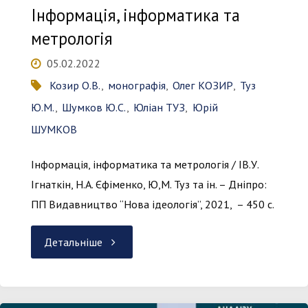
Інформація, інформатика та
метрологія
05.02.2022
Козир О.В.
,
монографія
,
Олег КОЗИР
,
Туз
Ю.М.
,
Шумков Ю.С.
,
Юліан ТУЗ
,
Юрій
ШУМКОВ
Інформація, інформатика та метрологія / ІВ.У.
Ігнаткін, Н.А. Єфіменко, Ю,М. Туз та ін. – Дніпро:
ПП Видавництво “Нова ідеологія”, 2021, – 450 с.
"Інформація,
Детальніше
інформатика
та