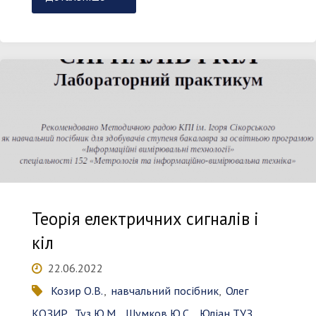
аналізу
вимірювальних
пристроїв"
Теорія електричних сигналів і
кіл
22.06.2022
Козир О.В.
,
навчальний посібник
,
Олег
КОЗИР
,
Туз Ю.М.
,
Шумков Ю.С.
,
Юліан ТУЗ
,