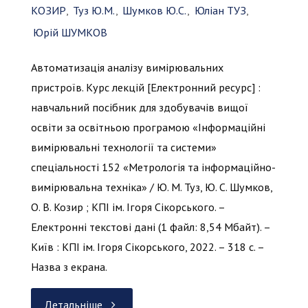
КОЗИР
,
Туз Ю.М.
,
Шумков Ю.С.
,
Юліан ТУЗ
,
Юрій ШУМКОВ
Автоматизація аналізу вимірювальних
пристроїв. Курс лекцій [Електронний ресурс] :
навчальний посібник для здобувачів вищої
освіти за освітньою програмою «Інформаційні
вимірювальні технології та системи»
спеціальності 152 «Метрологія та інформаційно-
вимірювальна техніка» / Ю. М. Туз, Ю. С. Шумков,
О. В. Козир ; КПІ ім. Ігоря Сікорського. –
Електронні текстові дані (1 файл: 8,54 Мбайт). –
Київ : КПІ ім. Ігоря Сікорського, 2022. – 318 с. –
Назва з екрана.
"Автоматизація
Детальніше