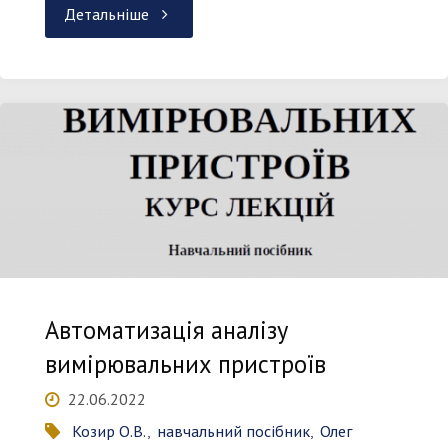
"Теорія
Детальніше
електричних
сигналів
і
кіл.
Курсова
робота"
Автоматизація аналізу
вимірювальних пристроїв
22.06.2022
Козир О.В.
,
навчальний посібник
,
Олег