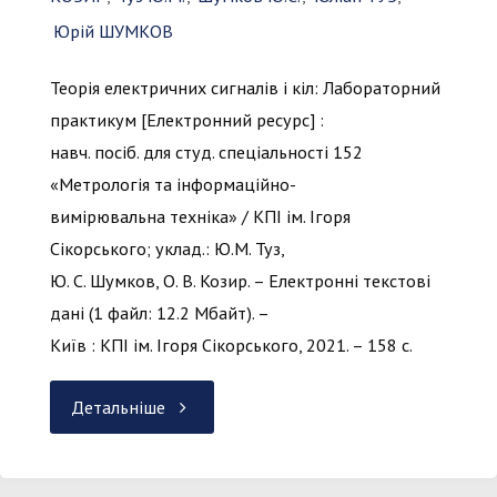
Юрій ШУМКОВ
Теорія електричних сигналів і кіл: Лабораторний
практикум [Електронний ресурс] :
навч. посіб. для студ. спеціальності 152
«Метрологія та інформаційно-
вимірювальна техніка» / КПІ ім. Ігоря
Сікорського; уклад.: Ю.М. Туз,
Ю. С. Шумков, О. В. Козир. – Електронні текстові
дані (1 файл: 12.2 Мбайт). –
Київ : КПІ ім. Ігоря Сікорського, 2021. – 158 с.
"Теорія
Детальніше
електричних