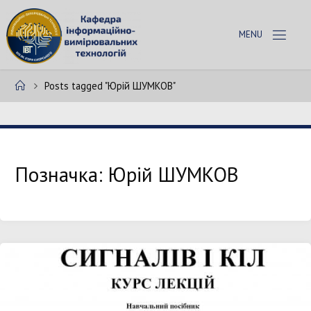
Skip
to
К
content
А
Ф
Home
Posts tagged "Юрій ШУМКОВ"
Е
Д
Р
А
І
В
Т
Позначка:
Юрій ШУМКОВ