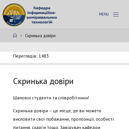
Skip
to
К
content
А
Ф
Home
Скринька довіри
Е
Д
Р
А
Переглядів: 1483
І
В
Т
Скринька довіри
Шановні студенти та співробітники!
Скринька довіри – це місце, де ви можете
висловити свої побажання, пропозиції, особисті
питання, скарги тощо. Завідувач кафедри