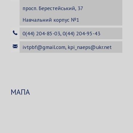
просп. Берестейський, 37
Навчальний корпус №1
0(44) 204-85-03, 0(44) 204-95-43
ivtpbf@gmail.com
,
kpi_naeps@ukr.net
МАПА