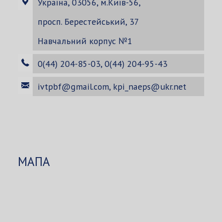
Україна, 03056, м.Київ-56,
просп. Берестейський, 37
Навчальний корпус №1
0(44) 204-85-03, 0(44) 204-95-43
ivtpbf@gmail.com
,
kpi_naeps@ukr.net
МАПА