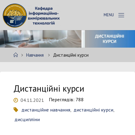
Skip
to
К
content
А
Ф
Е
Д
Р
А
Home
Навчання
Дистанційні курси
І
В
Т
Дистанційні курси
Переглядів: 788
04.11.2021
дистанційне навчання
,
дистанційні курси
,
дисципліни