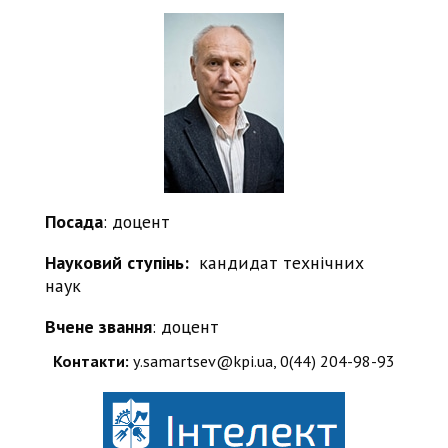
Посада
: доцент
Науковий ступінь:
кандидат технічних
наук
Вчене звання
: доцент
Контакти:
y.samartsev@kpi.ua, 0(44) 204-98-93