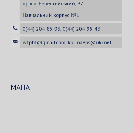
просп. Берестейський, 37
Навчальний корпус №1
0(44) 204-85-03, 0(44) 204-95-43
ivtpbf@gmail.com
,
kpi_naeps@ukr.net
МАПА