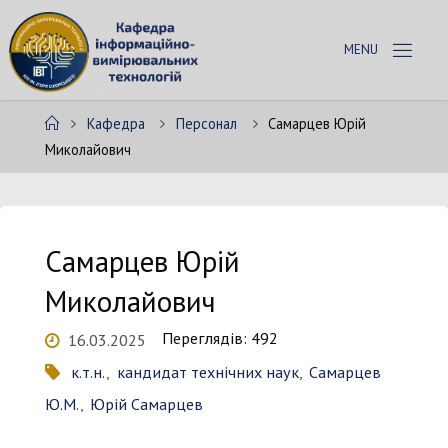
Skip
to
К
content
А
Ф
Home
Кафедра
Персонал
Самарцев Юрій
Е
Д
Миколайович
Р
А
І
В
Т
Самарцев Юрій
Миколайович
Переглядів: 492
16.03.2025
к.т.н.
,
кандидат технічних наук
,
Самарцев
Ю.М.
,
Юрій Самарцев