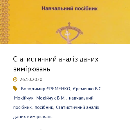
мікроскопічної
пористості
фарфорових
ізоляторів"
Статистичний аналіз даних
вимірювань
26.10.2020
Володимир ЄРЕМЕНКО
,
Єременко В.С.
,
Мокійчук
,
Мокійчук В.М.
,
навчальний
посібник
,
посібник
,
Статистичний аналіз
даних вимірювань