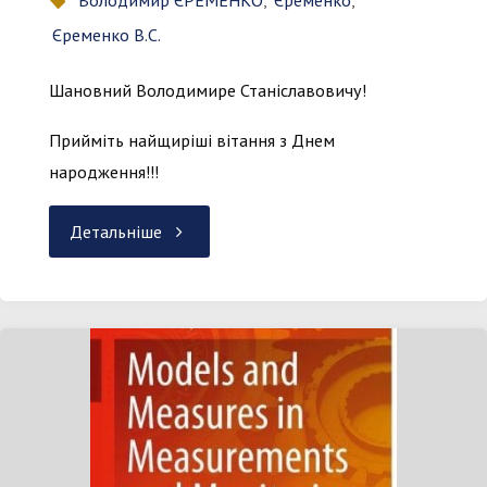
Володимир ЄРЕМЕНКО
,
Єременко
,
Єременко В.С.
Шановний Володимире Станіславовичу!
Прийміть найщиріші вітання з Днем
народження!!!
"Привітання!"
Детальніше