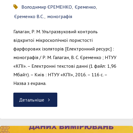
Володимир ЄРЕМЕНКО
,
Єременко
,
Єременко В.С.
,
монографія
Галаган, Р. М. Ультразвуковий контроль
відкритої мікроскопічної пористості
фарфорових ізоляторів [Електронний ресурс] :
монографія / Р. М. Галаган, В. С. Єременко ; НТУУ
«КПІ». – Електронні текстові данні (1 файл: 1,96
Мбайт). – Київ : НТУУ «КПІ», 2016. – 116 с. –
Назва з екрана.
"Ультразвуковий
Детальніше
контроль
відкритої