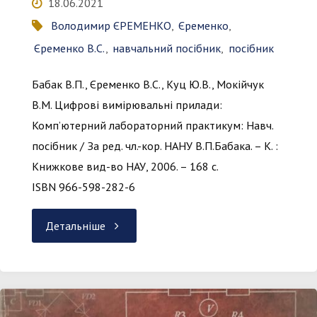
18.06.2021
Володимир ЄРЕМЕНКО
,
Єременко
,
Єременко В.С.
,
навчальний посібник
,
посібник
Бабак В.П., Єременко В.С., Куц Ю.В., Мокійчук
В.М. Цифрові вимірювальні прилади:
Комп’ютерний лабораторний практикум: Навч.
посібник / За ред. чл.-кор. НАНУ В.П.Бабака. – К. :
Книжкове вид-во НАУ, 2006. – 168 с.
ISBN 966-598-282-6
"Цифрові
Детальніше
вимірювальні
прилади"