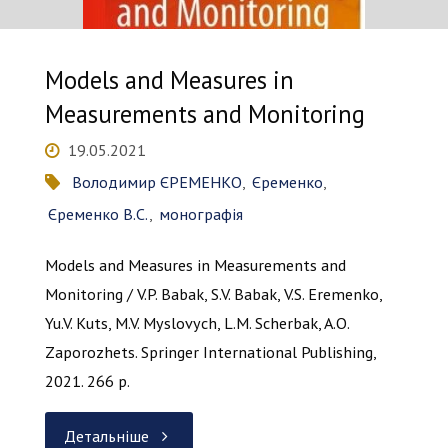
Models and Measures in
Measurements and Monitoring
19.05.2021
Володимир ЄРЕМЕНКО
,
Єременко
,
Єременко В.С.
,
монографія
Models and Measures in Measurements and
Monitoring / V.P. Babak, S.V. Babak, V.S. Eremenko,
Yu.V. Kuts, M.V. Myslovych, L.M. Scherbak, A.O.
Zaporozhets. Springer International Publishing,
2021. 266 p.
"Models
Детальніше