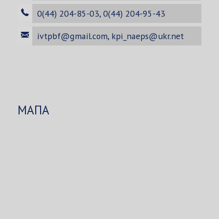
0(44) 204-85-03, 0(44) 204-95-43
ivtpbf@gmail.com
,
kpi_naeps@ukr.net
МАПА