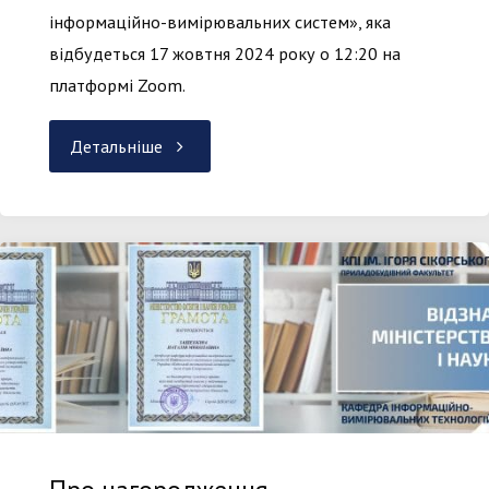
інформаційно-вимірювальних систем», яка
відбудеться 17 жовтня 2024 року о 12:20 на
платформі Zoom.
"Запрошуємо
Детальніше
на
відкриту
лекцію
завідувача
кафедри
ІВТ,