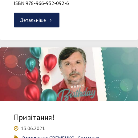
ISBN 978-966-932-092-6
"Аналогові
Детальніше
та
цифрові
вимірювальні
прилади"
Привітання!
13.06.2021