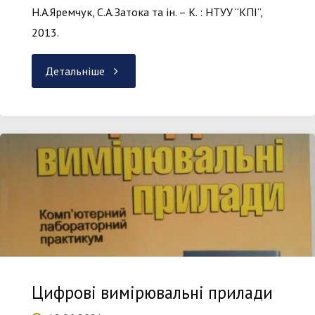
Н.А.Яремчук, С.А.Затока та ін. – К. : НТУУ “КПІ”,
2013.
"Основи
Детальніше
метрології
та
вимірювальної
техніки"
Цифрові вимірювальні прилади