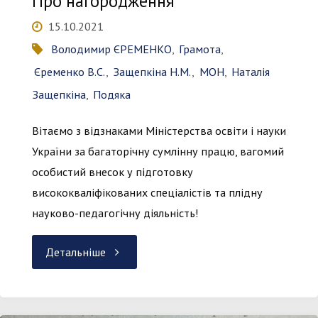
Про нагородження
професора
15.10.2021
Володимир ЄРЕМЕНКО
,
Грамота
,
Єременка
Єременко В.С.
,
Защепкіна Н.М.
,
МОН
,
Наталія
Володимира
Защепкіна
,
Подяка
Станіславовича!"
Вітаємо з відзнаками Міністерства освіти і науки
України за багаторічну сумлінну працю, вагомий
особистий внесок у підготовку
висококваліфікованих спеціалістів та плідну
науково-педагогічну діяльність!
"Про
Детальніше
нагородження"