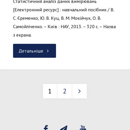
Статистичний аналіз даних вимірювань
[Електронний ресурс] : навчальний посібник / В.
С. Єременко, Ю. В. Куц, В. М. Мокійчук, О. В.
Самойліченко. – Київ : НАУ, 2013. – 320 с. – Назва
з екрана.
"Статистичний
Детальніше
аналіз
даних
1
2
вимірювань"
Пагінація
записів