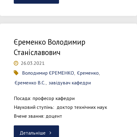
and
Measures
Єременко Володимир
in
Станіславович
Measurements
26.03.2021
and
Володимир ЄРЕМЕНКО
,
Єременко
,
Єременко В.С.
,
завідувач кафедри
Monitoring"
Посада: професор кафедри
Науковий ступінь: доктор технічних наук
Вчене звання: доцент
"Єременко
Детальніше