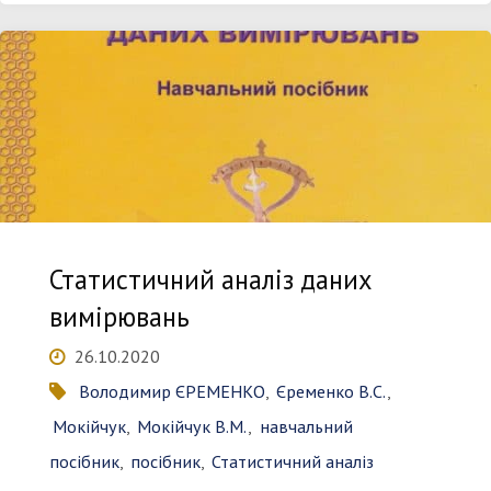
відкритої
мікроскопічної
пористості
фарфорових
ізоляторів"
Статистичний аналіз даних
вимірювань
26.10.2020
Володимир ЄРЕМЕНКО
,
Єременко В.С.
,
Мокійчук
,
Мокійчук В.М.
,
навчальний
посібник
,
посібник
,
Статистичний аналіз