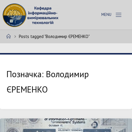
Skip
to
К
content
А
Ф
Home
Posts tagged "Володимир ЄРЕМЕНКО"
Е
Д
Р
А
І
В
Т
Позначка:
Володимир
ЄРЕМЕНКО