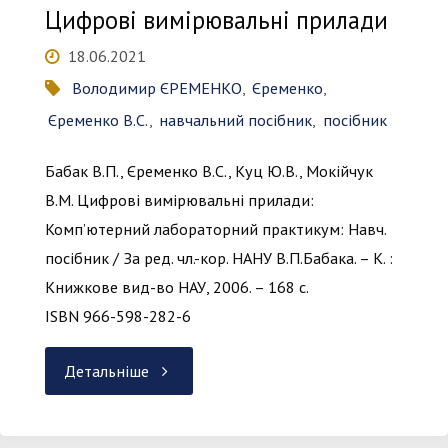
Цифрові вимірювальні прилади
18.06.2021
Володимир ЄРЕМЕНКО
,
Єременко
,
Єременко В.С.
,
навчальний посібник
,
посібник
Бабак В.П., Єременко В.С., Куц Ю.В., Мокійчук
В.М. Цифрові вимірювальні прилади:
Комп’ютерний лабораторний практикум: Навч.
посібник / За ред. чл.-кор. НАНУ В.П.Бабака. – К. :
Книжкове вид-во НАУ, 2006. – 168 с.
ISBN 966-598-282-6
"Цифрові
Детальніше
вимірювальні