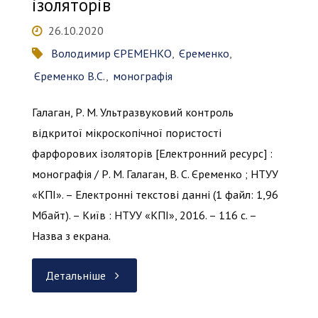
ізоляторів
26.10.2020
Володимир ЄРЕМЕНКО
,
Єременко
,
Єременко В.С.
,
монографія
Галаган, Р. М. Ультразвуковий контроль
відкритої мікроскопічної пористості
фарфорових ізоляторів [Електронний ресурс] :
монографія / Р. М. Галаган, В. С. Єременко ; НТУУ
«КПІ». – Електронні текстові данні (1 файл: 1,96
Мбайт). – Київ : НТУУ «КПІ», 2016. – 116 с. –
Назва з екрана.
"Ультразвуковий
Детальніше
контроль