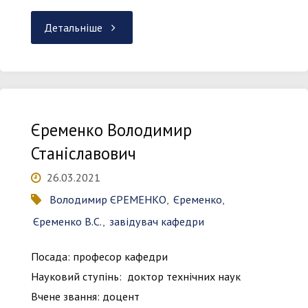
"Models
Детальніше
and
Measures
Єременко Володимир
in
Станіславович
Measurements
26.03.2021
and
Володимир ЄРЕМЕНКО
,
Єременко
,
Єременко В.С.
,
завідувач кафедри
Monitoring"
Посада: професор кафедри
Науковий ступінь: доктор технічних наук
Вчене звання: доцент