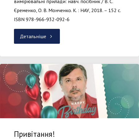
вимірювальні прилади: навч. посібник / В. С.
Єременко, О. В. Монченко. К. : НАУ, 2018. – 152 с.
ISBN 978-966-932-092-6
"Аналогові
Детальніше
та
цифрові
вимірювальні
прилади"
Привітання!