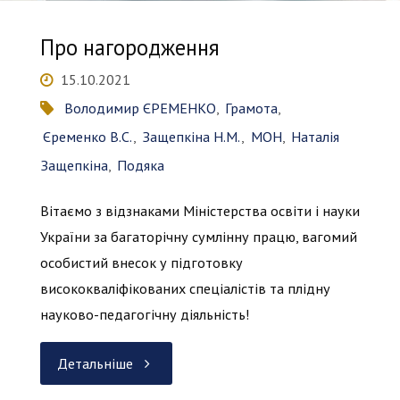
ІВТ,
Про нагородження
професора
15.10.2021
Володимир ЄРЕМЕНКО
,
Грамота
,
Єременка
Єременко В.С.
,
Защепкіна Н.М.
,
МОН
,
Наталія
Володимира
Защепкіна
,
Подяка
Станіславовича!"
Вітаємо з відзнаками Міністерства освіти і науки
України за багаторічну сумлінну працю, вагомий
особистий внесок у підготовку
висококваліфікованих спеціалістів та плідну
науково-педагогічну діяльність!
"Про
Детальніше