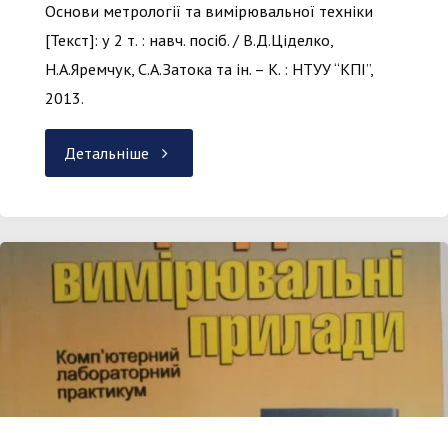
Основи метрології та вимірювальної техніки
[Текст]: у 2 т. : навч. посіб. / В.Д.Ціделко,
Н.А.Яремчук, С.А.Затока та ін. – К. : НТУУ “КПІ”,
2013.
"Основи
Детальніше
метрології
та
вимірювальної
техніки"