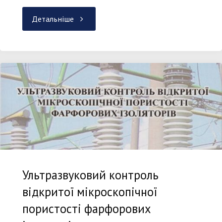
"Єременко
Детальніше
Володимир
Станіславович"
Ультразвуковий контроль
відкритої мікроскопічної
пористості фарфорових