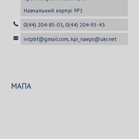
Навчальний корпус №1
0(44) 204-85-03, 0(44) 204-95-43
ivtpbf@gmail.com
,
kpi_naeps@ukr.net
МАПА