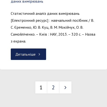
даних вимірювань
Статистичний аналіз даних вимірювань
[Електронний ресурс] : навчальний посібник / В.
С. Єременко, Ю. В. Куц, В. М. Мокійчук, О. В.
Самойліченко. – Київ : НАУ, 2013. – 320 с. – Назва
з екрана.
"Статистичний
Детальніше
аналіз
даних
1
2
вимірювань"
Пагінація
записів