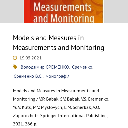
Models and Measures in
Measurements and Monitoring
19.05.2021
Володимир ЄРЕМЕНКО
,
Єременко
,
Єременко В.С.
,
монографія
Models and Measures in Measurements and
Monitoring / V.P. Babak, S.V. Babak, V.S. Eremenko,
Yu.V. Kuts, M.V. Myslovych, L.M. Scherbak, A.O.
Zaporozhets. Springer International Publishing,
2021. 266 p.