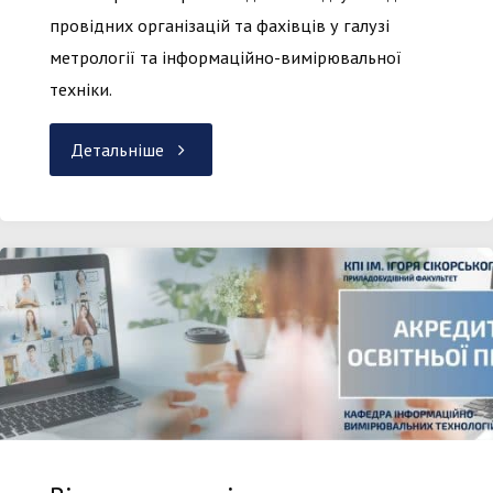
провідних організацій та фахівців у галузі
метрології та інформаційно-вимірювальної
техніки.
"Громадське
Детальніше
обговорення
ОП
«Інформаційні
вимірювальні
технології»
1-