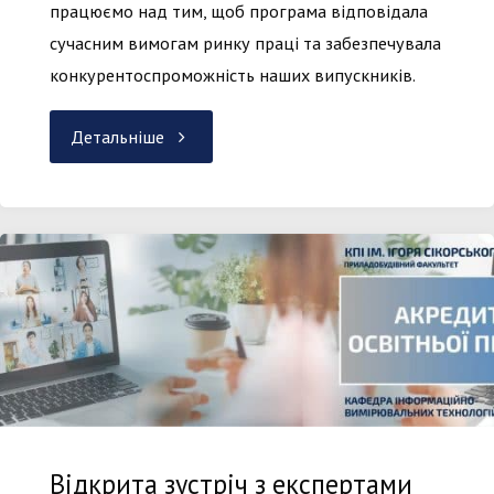
працюємо над тим, щоб програма відповідала
сучасним вимогам ринку праці та забезпечувала
конкурентоспроможність наших випускників.
"План
Детальніше
врахування
зауважень
та
виправлення
недоліків
за
Відкрита зустріч з експертами