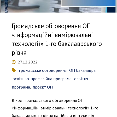
магістр)"
Громадське обговорення ОП
«Інформаційні вимірювальні
технології» 1-го бакалаврського
рівня
27.12.2022
громадське обговорення
,
ОП бакалавра
,
освітньо-професійна програма
,
освітня
програма
,
проєкт ОП
В ході громадського обговорення ОП
«Інформаційні вимірювальні технології» 1-го
бакалаврського рівня надійшли відгуки від