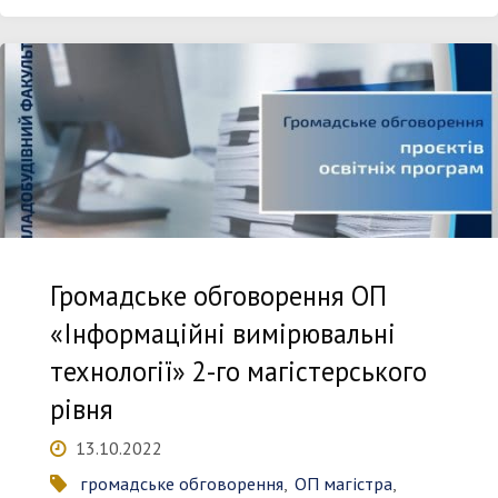
з
експертною
групою
з
акредитації
Громадське обговорення ОП
ОП
«Інформаційні вимірювальні
технології» 2-го магістерського
«Інформаційні
рівня
вимірювальні
13.10.2022
технології»
громадське обговорення
,
ОП магістра
,