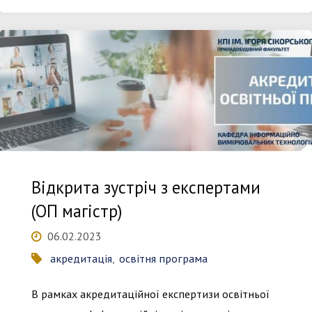
зустріч
з
експертами
(ОП
доктор
філософії)"
Відкрита зустріч з експертами
(ОП магістр)
06.02.2023
акредитація
,
освітня програма
В рамках акредитаційної експертизи освітньої