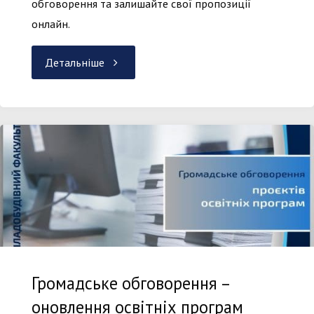
обговорення та залишайте свої пропозиції
онлайн.
"
Детальніше
Громадське
обговорення
–
надійшли
нові
Громадське обговорення –
рецензії
оновлення освітніх програм