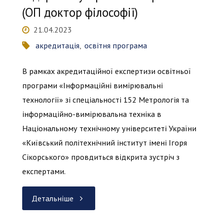
освітньою
(ОП доктор філософії)
програмою
21.04.2023
акредитація
,
освітня програма
бакалаврського
В рамках акредитаційної експертизи освітньої
рівня"
програми «Інформаційні вимірювальні
технології» зі спеціальності 152 Метрологія та
інформаційно-вимірювальна техніка в
Національному технічному університеті України
«Київський політехнічний інститут імені Ігоря
Сікорського» провдиться відкрита зустріч з
експертами.
"Відкрита
Детальніше