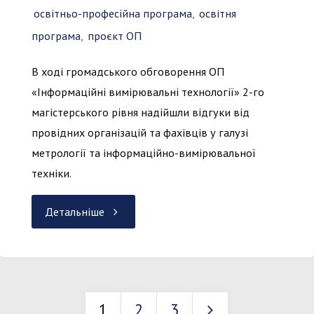
освітньо-професійна програма
,
освітня
магістерського
програма
,
проєкт ОП
рівня"
В ході громадського обговорення ОП
«Інформаційні вимірювальні технології» 2-го
магістерського рівня надійшли відгуки від
провідних організацій та фахівців у галузі
метрології та інформаційно-вимірювальної
техніки.
"Громадське
Детальніше
обговорення
ОП
1
2
3
«Інформаційні