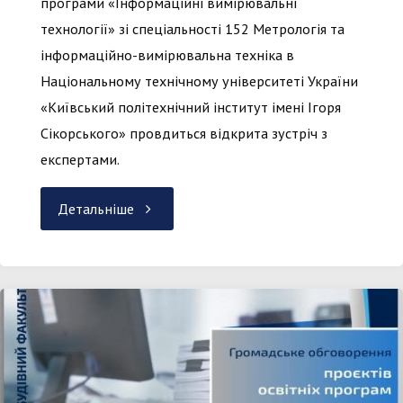
програми «Інформаційні вимірювальні
технології» зі спеціальності 152 Метрологія та
інформаційно-вимірювальна техніка в
Національному технічному університеті України
«Київський політехнічний інститут імені Ігоря
Сікорського» провдиться відкрита зустріч з
експертами.
"Відкрита
Детальніше
зустріч
з
експертами
(ОП