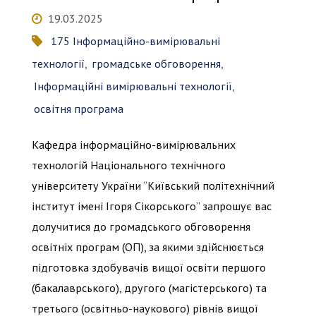
та
19.03.2025
175 Інформаційно-вимірювальні
відгуки
технології
,
громадське обговорення
,
на
Інформаційні вимірювальні технології
,
освітня програма
освітні
Кафедра інформаційно-вимірювальних
програми
технологій Національного технічного
університету України “Київський політехнічний
кафедри
інститут імені Ігоря Сікорського” запрошує вас
ІВТ"
долучитися до громадського обговорення
освітніх програм (ОП), за якими здійснюється
підготовка здобувачів вищої освіти першого
(бакалаврського), другого (магістерського) та
третього (освітньо-наукового) рівнів вищої