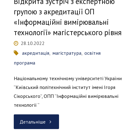
Відкрита зустріч з експертною
го
групою з акредитації ОП
«Інформаційні вимірювальні
бакалаврського
технології» магістерського рівня
рівня"
28.10.2022
акредитація
,
магістратура
,
освітня
програма
Національному технічному університеті України
“Київський політехнічний інститут імені Ігоря
Сікорського”, ОПП “Інформаційні вимірювальні
технології “
"Відкрита
Детальніше
зустріч