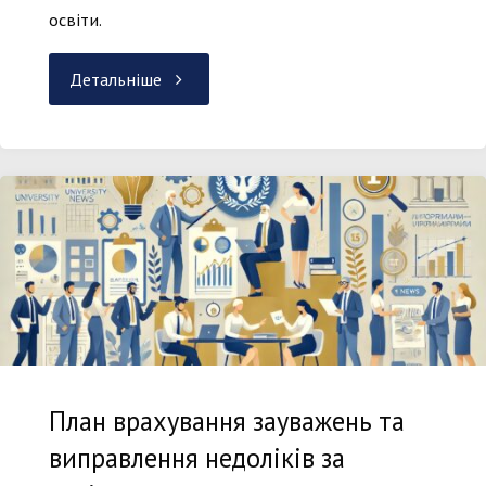
освіти.
"Громадське
Детальніше
обговорення
–
оновлення
освітніх
програм"
План врахування зауважень та
виправлення недоліків за