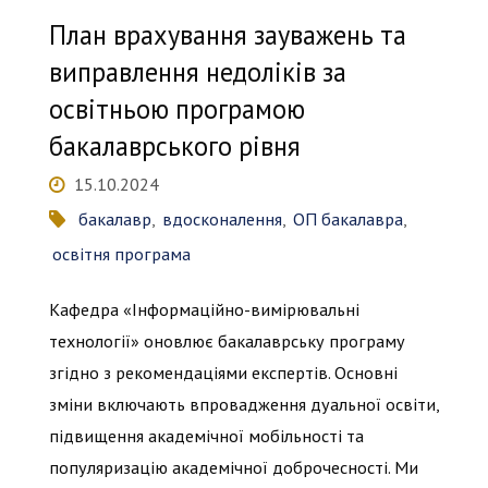
за
План врахування зауважень та
освітньою
виправлення недоліків за
освітньою програмою
програмою
бакалаврського рівня
магістерського
15.10.2024
рівня"
бакалавр
,
вдосконалення
,
ОП бакалавра
,
освітня програма
Кафедра «Інформаційно-вимірювальні
технології» оновлює бакалаврську програму
згідно з рекомендаціями експертів. Основні
зміни включають впровадження дуальної освіти,
підвищення академічної мобільності та
популяризацію академічної доброчесності. Ми