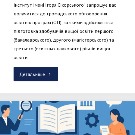
інститут імені Ігоря Сікорського” запрошує вас
долучитися до громадського обговорення
освітніх програм (ОП), за якими здійснюється
підготовка здобувачів вищої освіти першого
(бакалаврського), другого (магістерського) та
третього (освітньо-наукового) рівнів вищої
освіти.
"Громадське
Детальніше
обговорення
–
оновлення
освітніх