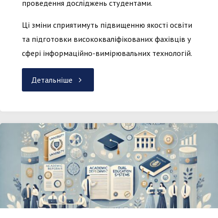
проведення досліджень студентами.
Ці зміни сприятимуть підвищенню якості освіти
та підготовки висококваліфікованих фахівців у
сфері інформаційно-вимірювальних технологій.
"План
Детальніше
врахування
зауважень
та
виправлення
недоліків