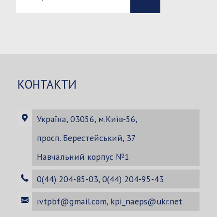
-
-
Search
Search
for:
КОНТАКТИ
Україна, 03056, м.Київ-56,
просп. Берестейський, 37
Навчальний корпус №1
0(44) 204-85-03, 0(44) 204-95-43
ivtpbf@gmail.com
,
kpi_naeps@ukr.net