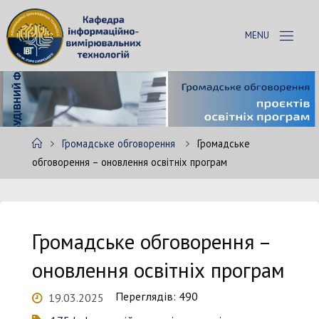
Skip
to
К
content
А
Ф
Е
Д
Р
А
Home
Громадське обговорення
Громадське
І
В
обговорення – оновлення освітніх програм
Т
Громадське обговорення –
оновлення освітніх програм
Переглядів: 490
19.03.2025