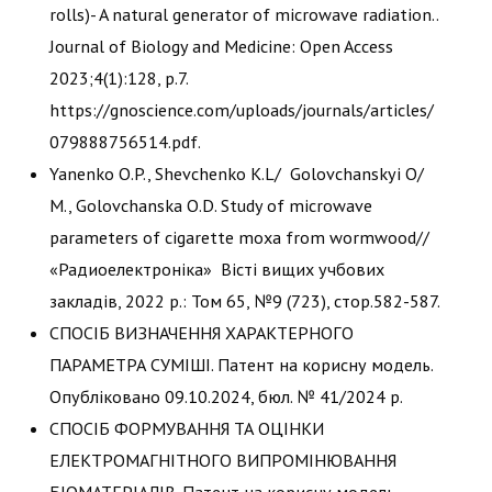
rolls)- A natural generator of microwave radiation..
Journal of Biology and Medicine: Open Access
2023;4(1):128, p.7.
https://gnoscience.com/uploads/journals/articles/
079888756514.pdf.
Yanenko O.P., Shevchenko К.L/ Golovchanskyi O/
М., Golovchanska О.D. Study of microwave
parameters of cigarette moxa from wormwood//
«Радиоелектроніка» Вісті вищих учбових
закладів, 2022 р.: Том 65, №9 (723), стор.582-587.
СПОСІБ ВИЗНАЧЕННЯ ХАРАКТЕРНОГО
ПАРАМЕТРА СУМІШІ. Патент на корисну модель.
Опубліковано 09.10.2024, бюл. № 41/2024 р.
СПОСІБ ФОРМУВАННЯ ТА ОЦІНКИ
ЕЛЕКТРОМАГНІТНОГО ВИПРОМІНЮВАННЯ