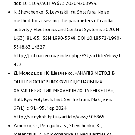
doi: 10.1109/ACIT49673.2020.9208999.
K. Shevchenko, S. Levytskii, Yu. Shtefura. Noise
method for assessing the parameters of cardiac
activity / Electronics and Control Systems 2020. N
1(63): 81-85. ISSN 1990-5548. DOI:10.18372/1990-
5548.63.14527.
http://jrnl.nau.edu.ua/index.php/ESU/article/view/1
452.
Д. Молодцов і К. Шевченко, «АНАЛІЗ МЕТОДІВ
ОЦІНКИ ОСНОВНИХ ФУНКЦІОНАЛЬНИХ
ХАРАКТЕРИСТИК МЕХАНІЧНИХ ТУРНІКЕТІВ»,
Bull. Kyiv Polytech. Inst. Ser. Instrum. Mak., вип.
67(1), с. 91–95, Чер 2024.
http://visnykpb.kpi.ua/article/view/306865.
Yanenko, O., Peregudov, S., Shevchenko, К.,
Malanchuk, V., Golovchanska, O. Peculiarities of