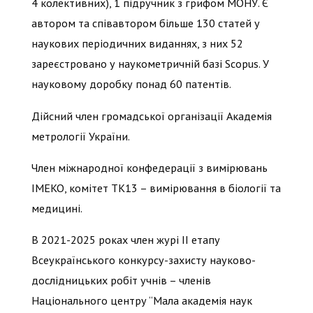
4 колективних), 1 підручник з грифом МОНУ. Є
автором та співавтором більше 130 статей у
наукових періодичних виданнях, з них 52
зареєстровано у наукометричній базі Scopus. У
науковому доробку понад 60 патентів.
Дійсний член громадської організації Академія
метрології України.
Член міжнародної конфедерації з вимірювань
IMEKO, комітет ТК13 – вимірювання в біології та
медицині.
В 2021-2025 роках член журі II етапу
Всеукраїнського конкурсу-захисту науково-
дослідницьких робіт учнів – членів
Національного центру “Мала академія наук