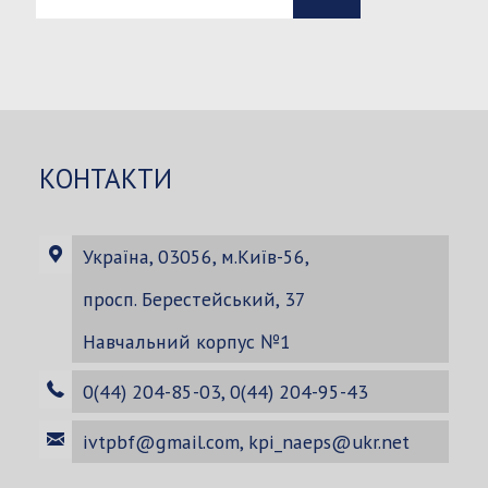
-
Search
Search
for:
КОНТАКТИ
Україна, 03056, м.Київ-56,
просп. Берестейський, 37
Навчальний корпус №1
0(44) 204-85-03, 0(44) 204-95-43
ivtpbf@gmail.com
,
kpi_naeps@ukr.net