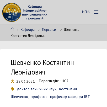
Skip
to
К
content
А
Ф
Home
Кафедра
Персонал
Шевченко
Е
Д
Костянтин Леонідович
Р
А
І
В
Т
Шевченко Костянтин
Леонідович
Переглядів: 1407
29.03.2021
доктор технічних наук
,
Костянтин
Шевченко
,
професор
,
професор кафедри ІВТ