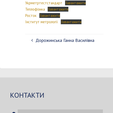
Укрметртестстандарт
Завантажити
Теплофізика
Завантажити
Росток
Завантажити
Інститут метрології
Завантажити
Дорожинська Ганна Василівна
КОНТАКТИ