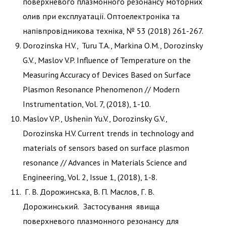
поверхневого плазмонного резонансу моторних
олив при експлуатації. Оптоелектроніка та
напівпровідникова техніка, № 53 (2018) 261-267.
Dorozinska H.V., Turu T.A., Markina O.M., Dorozinsky
G.V., Maslov V.P. Influence of Temperature on the
Measuring Accuracy of Devices Based on Surface
Plasmon Resonance Phenomenon // Modern
Instrumentation, Vol. 7, (2018), 1-10.
Maslov V.P., Ushenin Yu.V., Dorozinsky G.V.,
Dorozinska H.V. Current trends in technology and
materials of sensors based on surface plasmon
resonance // Advances in Materials Science and
Engineering, Vol. 2, Issue 1, (2018), 1-8.
Г. В. Дорожинська, В. П. Маслов, Г. В.
Дорожинський. Застосування явища
поверхневого плазмонного резонансу для