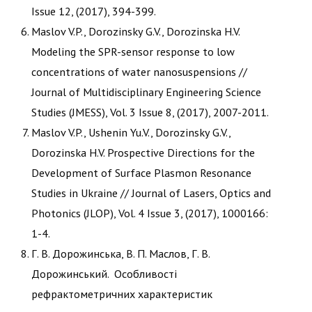
Issue 12, (2017), 394-399.
Maslov V.P., Dorozinsky G.V., Dorozinska H.V.
Modeling the SPR-sensor response to low
concentrations of water nanosuspensions //
Journal of Multidisciplinary Engineering Science
Studies (JMESS), Vol. 3 Issue 8, (2017), 2007-2011.
Maslov V.P., Ushenin Yu.V., Dorozinsky G.V.,
Dorozinska H.V. Prospective Directions for the
Development of Surface Plasmon Resonance
Studies in Ukraine // Journal of Lasers, Optics and
Photonics (JLOP), Vol. 4 Issue 3, (2017), 1000166:
1-4.
Г. В. Дорожинська, В. П. Маслов, Г. В.
Дорожинський. Особливості
рефрактометричних характеристик