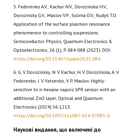
5. Fedorenko A.V., Kachur N.V., Dorozinska H.V.,
Dorozinsky G.V., Maslov V.P., Sulima O.V., Rudyk T.O.
Application of the surface plasmon resonance
phenomenon to controlling suspensions.
Semiconductor Physics, Quantum Electronics &
Optoelectronics, 26 (1), P. 084-088 (2023). DOI:
https://doi.org/10.15407/spqeo26.01.084
.
6. G. V. Dorozinsky, N. V. Kachur, H. V. Dorozinska, A. V.
Fedorenko, I. V. Yatsenko, V. P. Maslov. Highly-
sensitive to n-hexane vapors SPR sensor with an
additional ZnO layer, Optical and Quantum
Electronics (2024) 56:1213.
https://doi.org/10.1007/s11082-024-07085-0
.
Наукові видання, що включені до