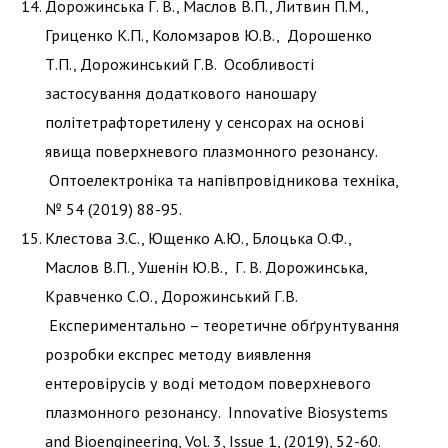
Дорожинська Г. В., Маслов В.П., Литвин П.М.,
Гриценко К.П., Коломзаров Ю.В., Дорошенко
Т.П., Дорожинський Г.В. Особливості
застосування додаткового наношару
політетрафторетилену у сенсорах на основі
явища поверхневого плазмонного резонансу.
Оптоелектроніка та напівпровідникова техніка,
№ 54 (2019) 88-95.
Клестова З.С., Ющенко А.Ю., Блоцька О.Ф.,
Маслов В.П., Ушенін Ю.В., Г. В. Дорожинська,
Кравченко С.О., Дорожинський Г.В.
Експериментально – теоретичне обґрунтування
розробки експрес методу виявлення
ентеровірусів у воді методом поверхневого
плазмонного резонансу. Innovative Biosystems
and Bioengineering, Vol. 3, Issue 1, (2019), 52-60.