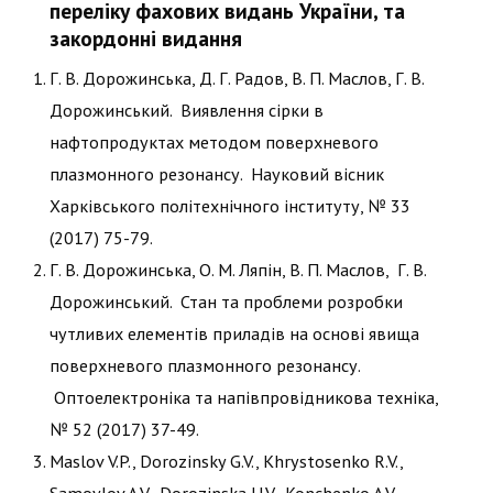
переліку фахових видань України, та
закордонні видання
Г. В. Дорожинська, Д. Г. Радов, В. П. Маслов, Г. В.
Дорожинський. Виявлення сірки в
нафтопродуктах методом поверхневого
плазмонного резонансу. Науковий вісник
Харківського політехнічного інституту, № 33
(2017) 75-79.
Г. В. Дорожинська, О. М. Ляпін, В. П. Маслов, Г. В.
Дорожинський. Стан та проблеми розробки
чутливих елементів приладів на основі явища
поверхневого плазмонного резонансу.
Оптоелектроніка та напівпровідникова техніка,
№ 52 (2017) 37-49.
Maslov V.P., Dorozinsky G.V., Khrystosenko R.V.,
Samoylov A.V., Dorozinska H.V., Konchenko A.V.