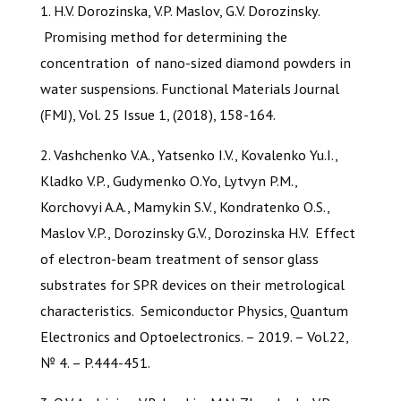
1. H.V. Dorozinska, V.P. Maslov, G.V. Dorozinsky.
Promising method for determining the
concentration of nano-sized diamond powders in
water suspensions. Functional Materials Journal
(FMJ), Vol. 25 Issue 1, (2018), 158-164.
2. Vashchenko V.A., Yatsenko I.V., Kovalenko Yu.I.,
Kladko V.P., Gudymenko O.Yo, Lytvyn P.M.,
Korchovyi A.A., Mamykin S.V., Kondratenko O.S.,
Maslov V.P., Dorozinsky G.V., Dorozinska H.V. Effect
of electron-beam treatment of sensor glass
substrates for SPR devices on their metrological
characteristics. Semiconductor Physics, Quantum
Electronics and Optoelectronics. – 2019. – Vol.22,
№ 4. – P.444-451.