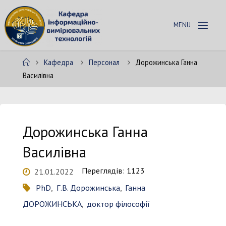
Skip
to
К
content
А
Ф
Home
Кафедра
Персонал
Дорожинська Ганна
Е
Д
Василівна
Р
А
І
В
Т
Дорожинська Ганна
Василівна
Переглядів: 1123
21.01.2022
PhD
,
Г.В. Дорожинська
,
Ганна
ДОРОЖИНСЬКА
,
доктор філософії