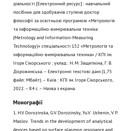
діяльності [Електронний ресурс] : навчальний
посібник для здобувачів ступеня доктор
філософії за освітньою програмою «Метрологія
та інформаційно-вимірювальна техніка
(Metrology and Information-Measuring
Technology)» спеціальності 152 «Метрологія та
інформаційно-вимірювальна техніка» / КПІ ім.
Ігоря Сікорського ; уклад.: Н. М. Защепкіна, Г. В.
Дорожинська. – Електронні текстові дані (1,75
файл: Мбайт). – Київ : КПІ ім. Ігоря Сікорського,
2022. – 84 с. – Назва з екрана.
Монографії
1. H.V. Dorozinska, G.V. Dorozinsky, Yu.V. Ushenin, V. P.
Maslov. Trends in the development of analytical
devices based on surface plasmon resonance and