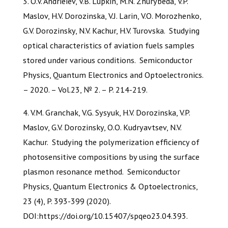
3. O.V. Andrieiev, V.B. Lupkin, M.N. Zhurybeda, V.P.
Maslov, H.V. Dorozinska, V.J. Larin, V.O. Morozhenko,
G.V. Dorozinsky, N.V. Kachur, H.V. Turovska. Studying
optical characteristics of aviation fuels samples
stored under various conditions. Semiconductor
Physics, Quantum Electronics and Optoelectronics.
– 2020. – Vol.23, № 2. – P. 214-219.
4. V.M. Granchak, V.G. Sysyuk, H.V. Dorozinska, V.P.
Maslov, G.V. Dorozinsky, O.O. Kudryavtsev, N.V.
Kachur. Studying the polymerization efficiency of
photosensitive compositions by using the surface
plasmon resonance method. Semiconductor
Physics, Quantum Electronics & Optoelectronics,
23 (4), P. 393-399 (2020).
DOI:https://doi.org/10.15407/spqeo23.04.393.