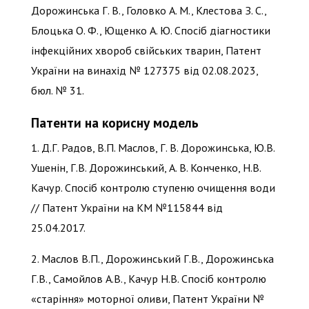
Дорожинська Г. В., Головко А. М., Клестова З. С.,
Блоцька О. Ф., Ющенко А. Ю. Спосіб діагностики
інфекційних хвороб свійських тварин, Патент
України на винахід № 127375 від 02.08.2023,
бюл. № 31.
Патенти на корисну модель
1. Д.Г. Радов, В.П. Маслов, Г. В. Дорожинська, Ю.В.
Ушенін, Г.В. Дорожинський, А. В. Конченко, Н.В.
Качур. Спосіб контролю ступеню очищення води
// Патент України на KM №115844 від
25.04.2017.
2. Маслов В.П., Дорожинський Г.В., Дорожинська
Г.В., Самойлов А.В., Качур Н.В. Спосіб контролю
«старіння» моторної оливи, Патент України №