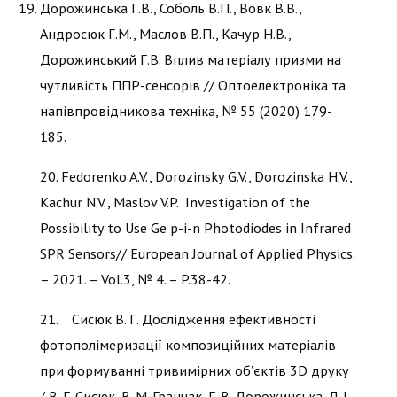
Дорожинська Г.В., Соболь В.П., Вовк В.В.,
Андросюк Г.М., Маслов В.П., Качур Н.В.,
Дорожинський Г.В. Вплив матеріалу призми на
чутливість ППР-сенсорів // Оптоелектроніка та
напівпровідникова техніка, № 55 (2020) 179-
185.
20. Fedorenko A.V., Dorozinsky G.V., Dorozinska H.V.,
Kachur N.V., Maslov V.P. Investigation of the
Possibility to Use Ge p-i-n Photodiodes in Infrared
SPR Sensors// European Journal of Applied Physics.
– 2021. – Vol.3, № 4. – P.38-42.
21. Сисюк В. Г. Дослідження ефективності
фотополімеризації композиційних матеріалів
при формуванні тривимірних об’єктів 3D друку
/ В. Г. Сисюк, В. М. Гранчак, Г. В. Дорожинська, Л. І.