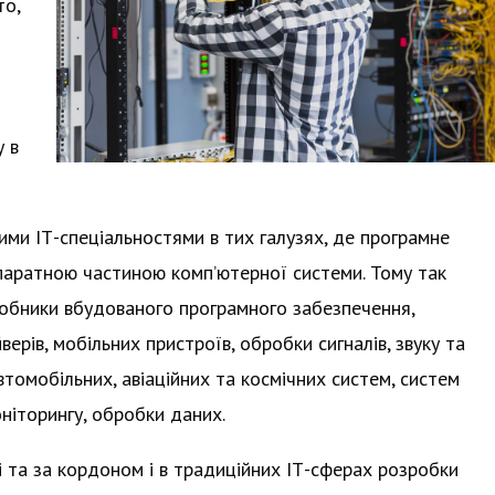
то,
 в
ими ІТ-спеціальностями в тих галузях, де програмне
паратною частиною комп’ютерної системи. Тому так
робники вбудованого програмного забезпечення,
рів, мобільних пристроїв, обробки сигналів, звуку та
втомобільних, авіаційних та космічних систем, систем
ніторингу, обробки даних.
і та за кордоном і в традиційних ІТ-сферах розробки