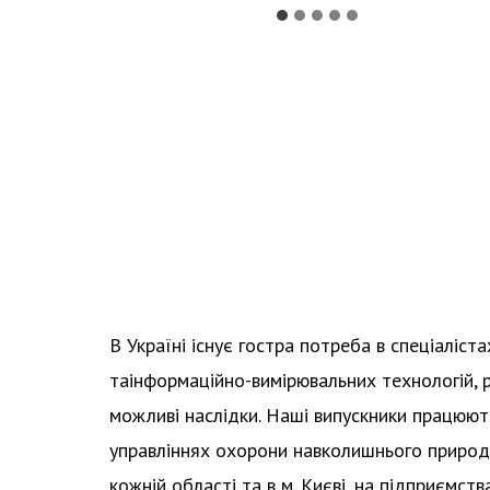
В Україні існує гостра потреба в спеціаліст
таінформаційно-вимірювальних технологій, р
можливі наслідки. Наші випускники працюю
управліннях охорони навколишнього природн
кожній області та в м. Києві, на підприємст