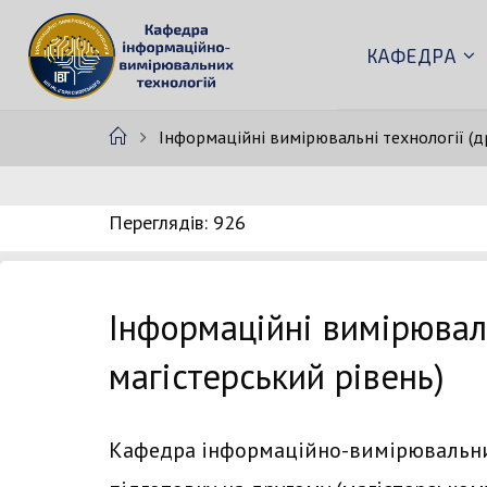
Skip
to
КАФЕДРА
К
content
А
Ф
Home
Інформаційні вимірювальні технології (д
Е
Д
Р
А
Переглядів: 926
І
В
Т
Інформаційні вимірюваль
магістерський рівень)
Кафедра інформаційно-вимірювальних 