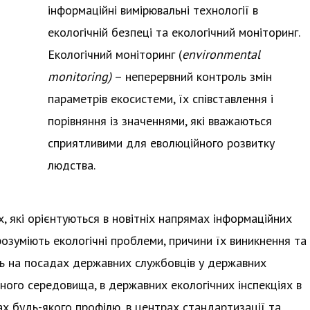
інформаційні вимірювальні технології в
екологічній безпеці та екологічний моніторинг.
Екологічний моніторинг (
environmental
monitoring)
– неперервний контроль змін
параметрів екосистеми, їх співставлення і
порівняння із значеннями, які вважаються
сприятливими для еволюційного розвитку
людства.
ах, які орієнтуються в новітніх напрямах інформаційних
озуміють екологічні проблеми, причини їх виникнення та
ть на посадах державних службовців у державних
ого середовища, в державних екологічних інспекціях в
вах будь-якого профілю, в центрах стандартизації та