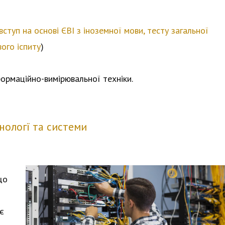
вступ на основі ЄВІ з іноземної мови, тесту загальної
ого іспиту
)
нформаційно-вимірювальної техніки.
нологї та системи
що
є