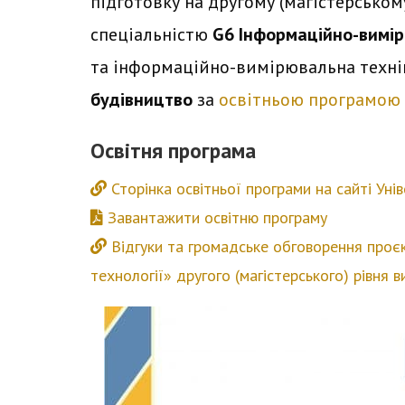
підготовку на другому (магістерському
спеціальністю
G6 Інформаційно-вимір
та інформаційно-вимірювальна технік
будівництво
за
освітньою програмою
Освітня програма
Сторінка освітньої програми на сайті Уні
Завантажити освітню програму
Відгуки та громадське обговорення проєк
технології» другого (магістерського) рівня в