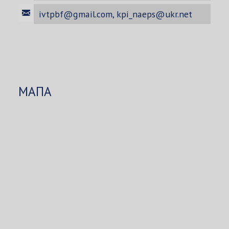
ivtpbf@gmail.com
,
kpi_naeps@ukr.net
МАПА