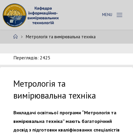
Skip
to
К
content
А
Ф
Home
Метрологія та вимірювальна техніка
Е
Д
Р
А
Переглядів: 2425
І
В
Т
Метрологія та
вимірювальна техніка
Викладачі освітньої програми “Метрологія та
вимірювальна техніка” мають багаторічний
досвід з підготовки кваліфікованих спеціалістів