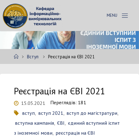
Skip
to
К
content
А
Ф
Е
Д
Р
А
Home
Вступ
Реєстрація на ЄВІ 2021
І
В
Т
Реєстрація на ЄВІ 2021
Переглядів: 181
15.05.2021
вступ
,
вступ 2021
,
вступ до магістратури
,
вступна кампанія
,
ЄВІ
,
єдиний вступний іспит
з іноземної мови
,
реєстрація на ЄВІ