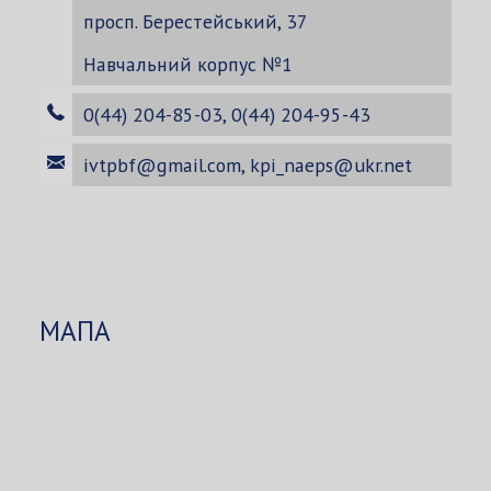
просп. Берестейський, 37
Навчальний корпус №1
0(44) 204-85-03, 0(44) 204-95-43
ivtpbf@gmail.com
,
kpi_naeps@ukr.net
МАПА