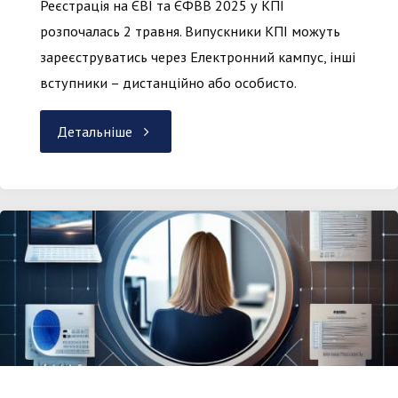
Реєстрація на ЄВІ та ЄФВВ 2025 у КПІ
розпочалась 2 травня. Випускники КПІ можуть
зареєструватись через Електронний кампус, інші
вступники – дистанційно або особисто.
"Реєстрація
Детальніше
на
ЄВІ/
ЄФВВ-2025
для
магістрів
у