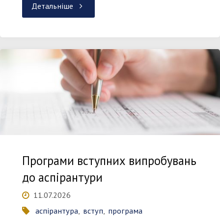
"Стартувала
Детальніше
подача
заяв
на
бакалаврат:
покрокова
інструкція
Програми вступних випробувань
для
до аспірантури
вступу
11.07.2026
аспірантура
,
вступ
,
програма
на