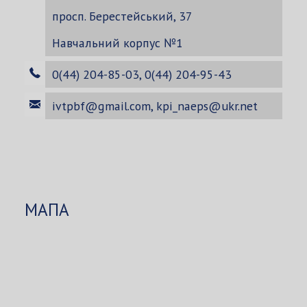
просп. Берестейський, 37
Навчальний корпус №1
0(44) 204-85-03, 0(44) 204-95-43
ivtpbf@gmail.com
,
kpi_naeps@ukr.net
МАПА