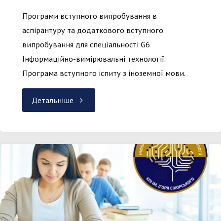
Програми вступного випробування в
кафедру
аспірантуру та додаткового вступного
випробування для спеціальності G6
ІВТ"
Інформаційно-вимірювальні технології.
Програма вступного іспиту з іноземної мови.
"Програми
Детальніше
вступних
випробувань
до
аспірантури"