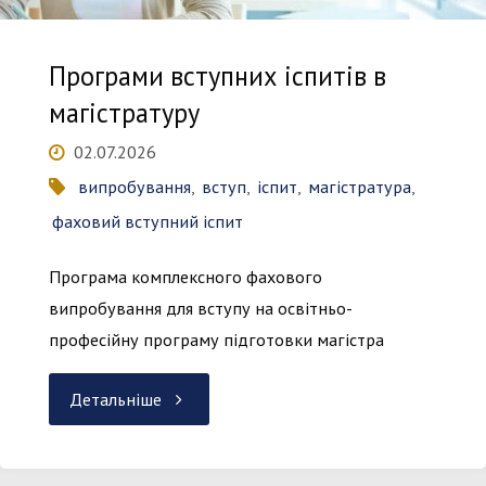
Програми вступних іспитів в
магістратуру
02.07.2026
випробування
,
вступ
,
іспит
,
магістратура
,
фаховий вступний іспит
Програма комплексного фахового
випробування для вступу на освітньо-
професійну програму підготовки магістра
"Програми
Детальніше
вступних