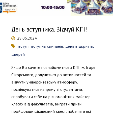
вступу
до
День вступника. Відчуй КПІ!
магістратури"
28.06.2024
вступ
,
вступна кампанія
,
день відкритих
дверей
Якщо Ви хочете познайомитися з КПІ ім. Ігоря
Сікорського, долучитися до активностей та
відчути університетську атмосферу,
поспілкуватися напряму зі студентами,
спробувати себе на різноманітних майстер-
класах від факультетів, виграти призи
пройшовши цікавезний квест, побачити які