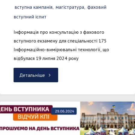
КПІ
вступна кампанія
,
магістратура
,
фаховий
вступний іспит
ім.
Інформація про консультацію з фахового
Ігоря
вступного екзамену для спеціальності 175
Сікорського"
Інформаційно-вимірювальні технології, що
відбулася 19 липня 2024 року
"Консультація
Детальніше
з
фахового
екзамену
для