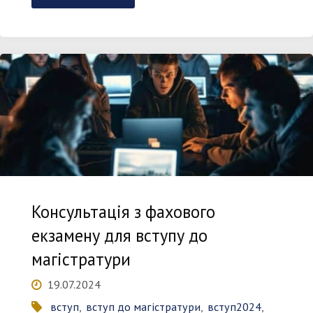
подання
заяв
для
вступу
до
магістратури
Консультація з фахового
на
екзамену для вступу до
магістратури
кафедру
19.07.2024
ІВТ
вступ
,
вступ до магістратури
,
вступ2024
,