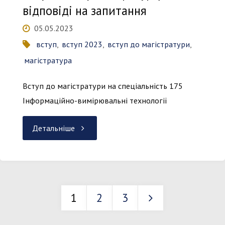
для
відповіді на запитання
вступників
05.05.2023
вступ
,
вступ 2023
,
вступ до магістратури
,
до
магістратура
магістратури
Вступ до магістратури на спеціальність 175
через
Інформаційно-вимірювальні технології
електронний
"Вступ
Детальніше
кабінет"
2023
(магістратура)
1
2
3
–
Пагінація
відповіді