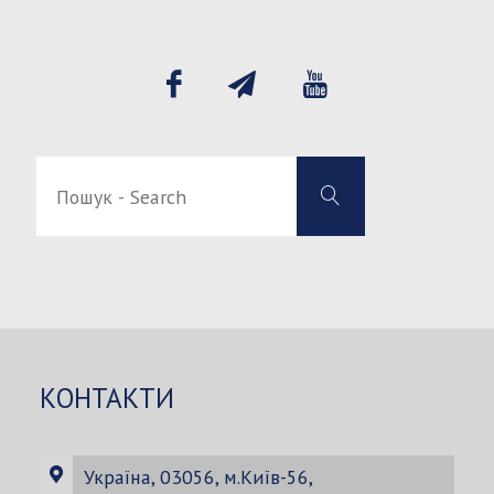
записів
на
запитання"
Пошук
Пошук
-
-
Search
Search
for:
КОНТАКТИ
Україна, 03056, м.Київ-56,