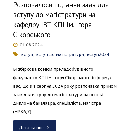
Розпочалося подання заяв для
КПІ
вступу до магістратури на
кафедру ІВТ КПІ ім. Ігоря
ім.
Сікорського
Ігоря
01.08.2024
Сікорського"
вступ
,
вступ до магістратури
,
вступ2024
Відбіркова комісія приладобудівного
факультету КПІ ім. Ігоря Сікорського інформує
вас, що з 1 серпня 2024 року розпочався прийом
заяв для вступу до магістратури на основі
диплома бакалавра, спеціаліста, магістра
(НРК6,7).
"Розпочалося
Детальніше