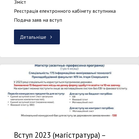
Зміст
Реєстрація електронного кабінету вступника
Подача заяв на вступ
"Покрокова
Детальніше
інструкція
реєстрації
та
подання
електронних
заяв
Вступ 2023 (магістратура) –