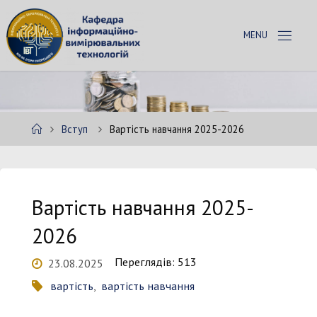
Skip
to
К
content
А
Ф
Е
Д
Р
А
Home
Вступ
Вартість навчання 2025-2026
І
В
Т
Вартість навчання 2025-
2026
Переглядів: 513
23.08.2025
вартість
,
вартість навчання