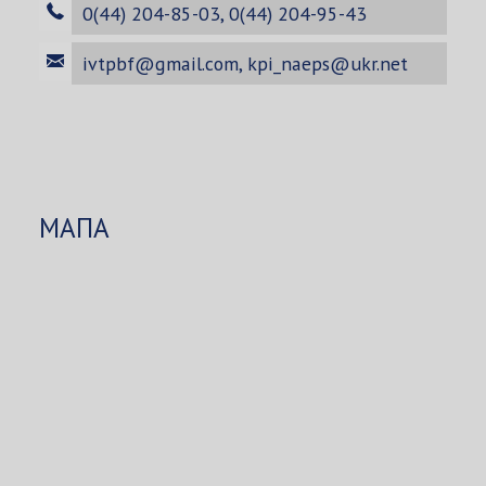
0(44) 204-85-03, 0(44) 204-95-43
ivtpbf@gmail.com
,
kpi_naeps@ukr.net
МАПА