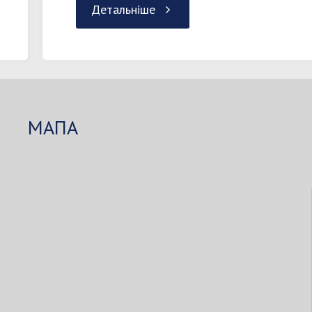
"Вартість
Детальніше
навчання
2020-
2021"
МАПА