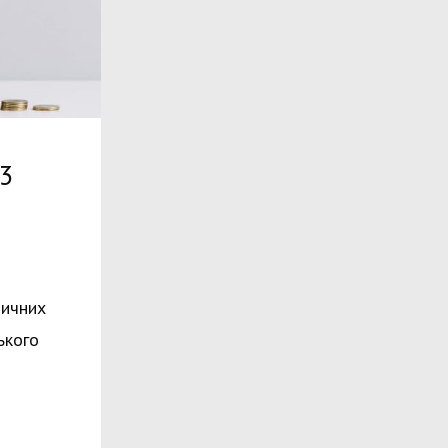
23
дичних
ського