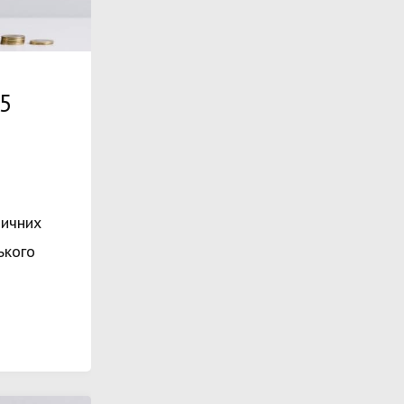
25
дичних
ського