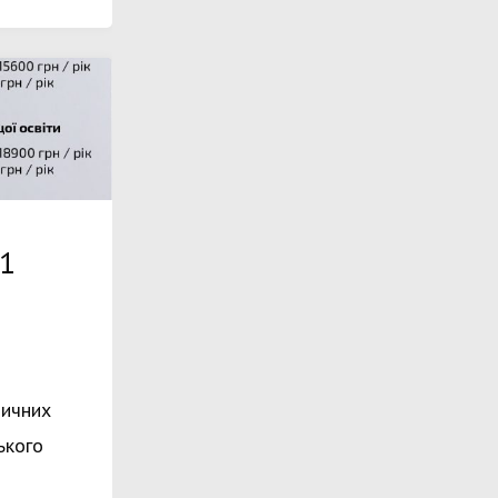
21
дичних
ського