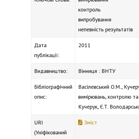
контроль
випробування
непевність результатів
Дата
2011
публікації:
Видавництво:
Вінниця : ВНТУ
Бібліографічний
Васілевський О.М., Кучер
опис:
вимірювань, контролю та 
Кучерук, Є.Т. Володарсь
URI
Зміст
(Уніфікований