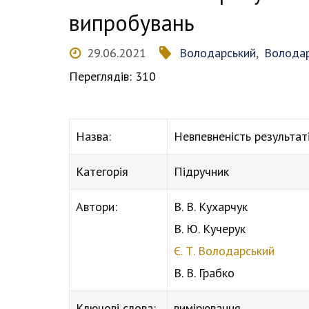
випробувань
29.06.2021
Володарський
,
Володар
Переглядів: 310
Назва:
Невпевненість результат
Категорія
Підручник
Автори:
В. В. Кухарчук
В. Ю. Кучерук
Є. Т. Володарський
В. В. Грабко
Ключові слова:
вимірювання