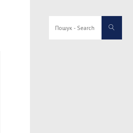
Пош
Пошук
-
-
Sea
Search
for: