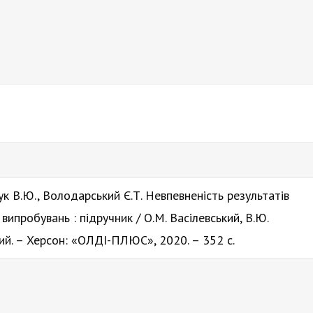
ук В.Ю., Володарський Є.Т. Невпевненість результатів
випробувань : підручник / О.М. Васілевський, В.Ю.
кий. – Херсон: «ОЛДІ-ПЛЮС», 2020. – 352 с.