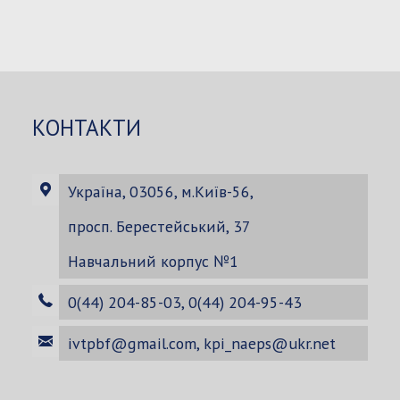
Search
Search
2020"
for:
КОНТАКТИ
Україна, 03056, м.Київ-56,
просп. Берестейський, 37
Навчальний корпус №1
0(44) 204-85-03, 0(44) 204-95-43
ivtpbf@gmail.com
,
kpi_naeps@ukr.net