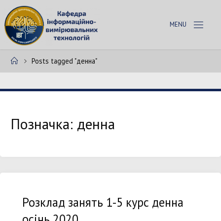
Skip
to
К
content
А
Ф
Home
Posts tagged "денна"
Е
Д
Р
А
І
В
Т
Позначка:
денна
Розклад занять 1-5 курс денна
осінь 2020