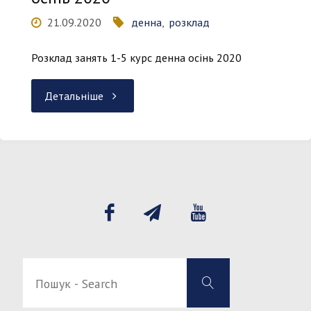
21.09.2020
денна
,
розклад
Розклад занять 1-5 курс денна осінь 2020
"Розклад
Детальніше
занять
1-
5
курс
денна
Пошук
Пошук
-
осінь
-