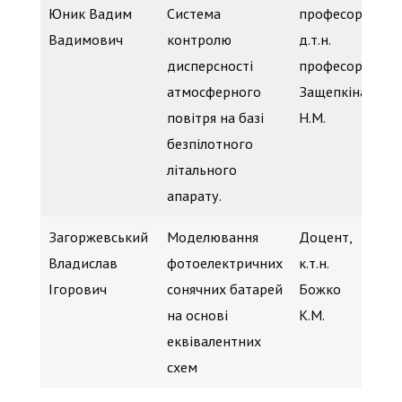
Юник Вадим
Система
професор
к.
Вадимович
контролю
д.т.н.
Га
дисперсності
професор
(b
атмосферного
Защепкіна
повітря на базі
Н.М.
безпілотного
літального
апарату.
Загоржевський
Моделювання
Доцент,
ph
Владислав
фотоелектричних
к.т.н.
Се
Ігорович
сонячних батарей
Божко
(d
на основі
К.М.
еквівалентних
схем