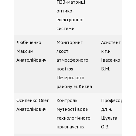
ПЗЗ-матриці
оптико-
електронної
системи
Любиченко
Моніторинг
Асистент
к.
Максим
якості
к.т.н.
Га
Анатолійович
атмосферного
Івасенко
(b
повітря
В.М.
Печерського
району м. Києва
Осипенко Олег
Контроль
Професор,
к.
Анатолійович
мутності води
д.т.н.
Га
технологічного
Шульга
(b
призначення.
О.В.