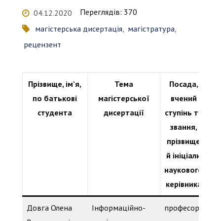
Переглядів: 370
04.12.2020
магістерська дисертація
,
магістратура
,
рецензент
Прізвище, ім’я,
Тема
Посада,
П
по батькові
магістерської
вчений
студента
дисертації
ступінь та
і
звання,
прізвище
й ініціали
наукового
керівника
Довга Олена
Інформаційно-
професор
к.