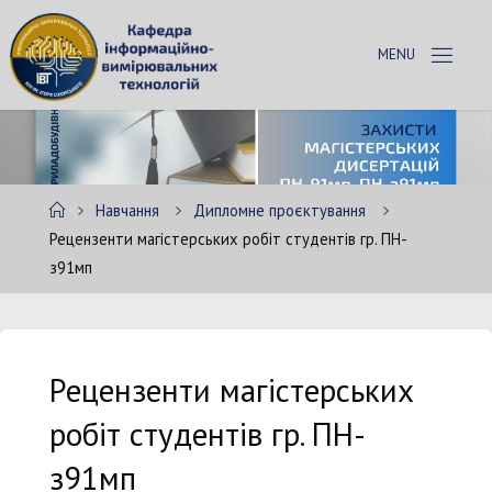
Skip
to
К
content
А
Ф
Е
Д
Р
А
Home
Навчання
Дипломне проєктування
І
В
Рецензенти магістерських робіт студентів гр. ПН-
Т
з91мп
Рецензенти магістерських
робіт студентів гр. ПН-
з91мп