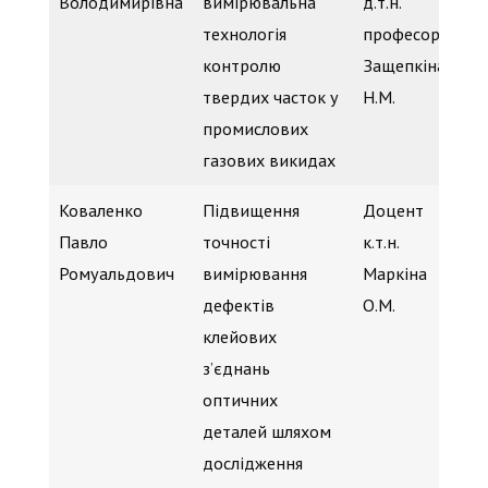
Володимирівна
вимірювальна
д.т.н.
Га
технологія
професор
(b
контролю
Защепкіна
твердих часток у
Н.М.
промислових
газових викидах
Коваленко
Підвищення
Доцент
к.
Павло
точності
к.т.н.
Га
Ромуальдович
вимірювання
Маркіна
(b
дефектів
О.М.
клейових
з’єднань
оптичних
деталей шляхом
дослідження