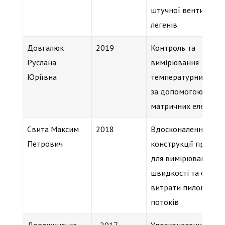
штучної вентиляції
легенів
Довгалюк
2019
Контроль та
Руслана
вимірювання
Юріївна
температурних полі
за допомогою
матричних елементі
Свита Максим
2018
Вдосконалення
Петрович
конструкції приладі
для вимірювання
швидкості та об҆’ємн
витрати пилогазови
потоків