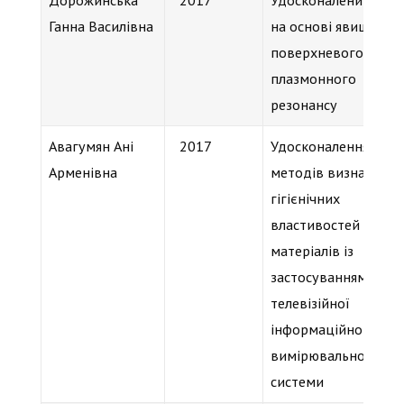
Дорожинська
2017
Удосконалений сенс
Ганна Василівна
на основі явища
поверхневого
плазмонного
резонансу
Авагумян Ані
2017
Удосконалення
Арменівна
методів визначення
гігієнічних
властивостей
матеріалів із
застосуванням
телевізійної
інформаційно-
вимірювальної
системи