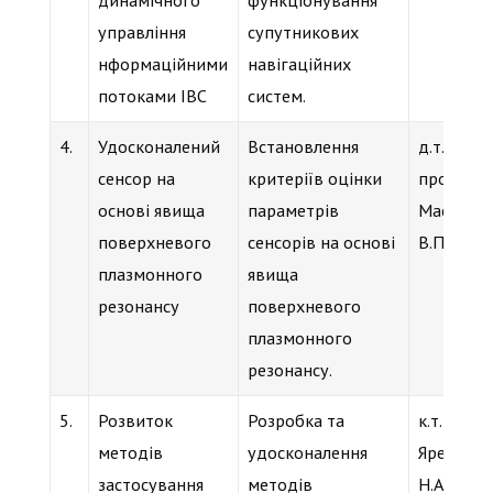
управління
супутникових
нформаційними
навігаційних
потоками ІВС
систем.
4.
Удосконалений
Встановлення
д.т.н.,
сенсор на
критеріїв оцінки
проф.
основі явища
параметрів
Маслов
поверхневого
сенсорів на основі
В.П.
плазмонного
явища
резонансу
поверхневого
плазмонного
резонансу.
5.
Розвиток
Розробка та
к.т.н., доц
методів
удосконалення
Яремчук
застосування
методів
Н.А.