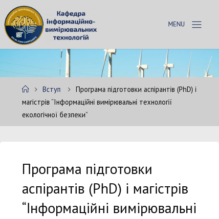
Skip
to
К
content
А
Ф
Е
Д
Р
А
Home
Вступ
Програма підготовки аспірантів (PhD) і
І
В
магістрів “Інформаційні вимірювальні технології
екологічної безпеки”
Т
Програма підготовки
аспірантів (PhD) і магістрів
“Інформаційні вимірювальні