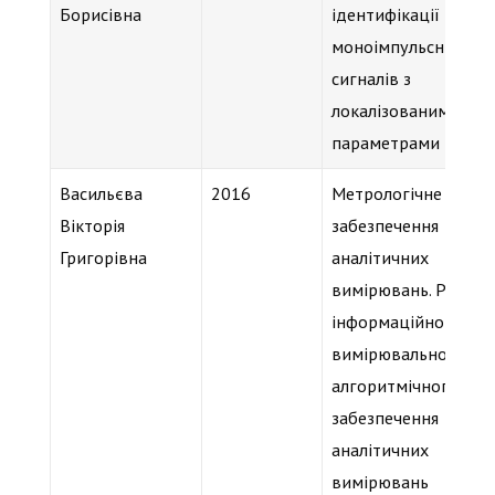
Борисівна
ідентифікації
моноімпульсних
сигналів з
локалізованими
параметрами
Васильєва
2016
Метрологічне
Вікторія
забезпечення
Григорівна
аналітичних
вимірювань. Розроб
інформаційно-
вимірювального та
алгоритмічного
забезпечення
аналітичних
вимірювань