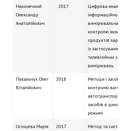
Наконечний
2017
Цифрова аналітичн
Олександр
інформаційно-
Анатолійович
вимірювальна сист
контролю якості
продуктів харчуван
із застосуванням
телевізійних засобів
вимірювань.
Пахальчук Олег
2018
Методи і засоби
Віталійович
контролю ваги
автотранспортних
засобів в динамічн
режимі
Осінцева Марія
2017
Метод та система