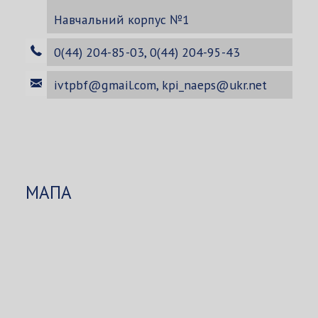
Навчальний корпус №1
0(44) 204-85-03, 0(44) 204-95-43
ivtpbf@gmail.com
,
kpi_naeps@ukr.net
МАПА