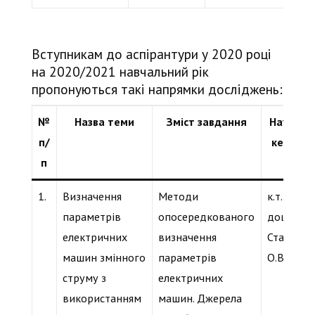
Вступникам до аспірантури у 2020 році
на 2020/2021 навчальний рік
пропонуються такі напрямки досліджень:
№
Назва теми
Зміст завдання
Наукови
п/
керівни
п
1.
Визначення
Методи
к.т.н.,
параметрів
опосередкованого
доцент
електричних
визначення
Стаценко
машин змінного
параметрів
О.В.
струму з
електричних
використанням
машин. Джерела