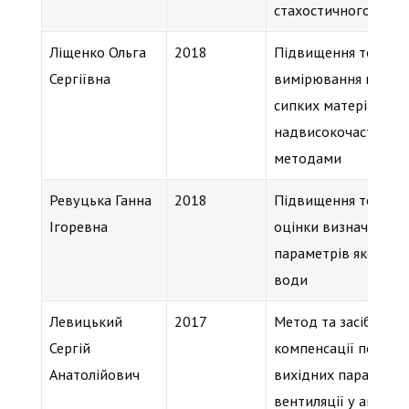
стахостичного зв’яз
Ліщенко Ольга
2018
Підвищення точност
Сергіївна
вимірювання волого
сипких матеріалів
надвисокочастотни
методами
Ревуцька Ганна
2018
Підвищення точност
Ігоревна
оцінки визначальни
параметрів якості
води
Левицький
2017
Метод та засіб
Сергій
компенсації похибо
Анатолійович
вихідних параметрі
вентиляції у апарат