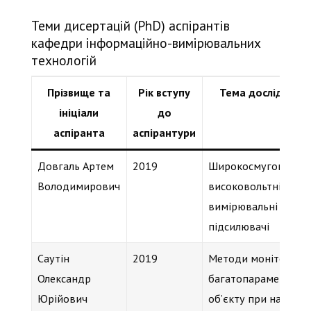
Теми дисертацій (PhD) аспірантів
кафедри інформаційно-вимірювальних
технологій
Прізвище та
Рік вступу
Тема дослідженн
ініціали
до
аспіранта
аспірантури
Довгаль Артем
2019
Широкосмугові
Володимирович
високовольтні
вимірювальні
підсилювачі
Саутін
2019
Методи моніторинг
Олександр
багатопараметричн
Юрійович
об’єкту при наявнос