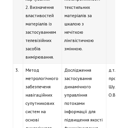
2. Визначення
текстильних
властивостей
матеріалів за
матеріалів із
шкалою з
застосуванням
нечіткою
телевізійних
лінгвістичною
засобів
змінною.
вимірювання.
3.
Метод
Дослідження
д.т.н.,
метрологічного
застосування
проф.
забезпеченя
динамічного
Шульга
навігаційних
управління
О.В.
супутникових
потоками
систем на
інформації для
основі
підвищення якості
динамічного
функціонування