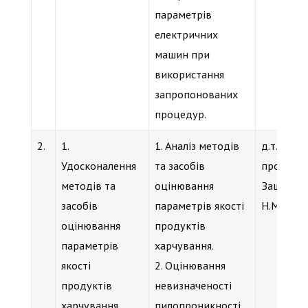
параметрів
електричних
машин при
використання
запропонованих
процедур.
2.
1.
1. Аналіз методів
д.т.н.,
Удосконалення
та засобів
проф.
методів та
оцінювання
Защепкін
засобів
параметрів якості
Н.М.
оцінювання
продуктів
параметрів
харчування.
якості
2. Оцінювання
продуктів
невизначеності
харчування.
пилопроникності