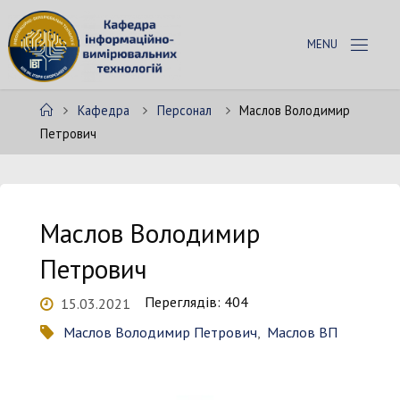
Skip
to
К
content
А
Ф
Home
Кафедра
Персонал
Маслов Володимир
Е
Д
Петрович
Р
А
І
В
Т
Маслов Володимир
Петрович
Переглядів: 404
15.03.2021
Маслов Володимир Петрович
,
Маслов ВП