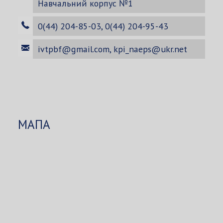
Навчальний корпус №1
0(44) 204-85-03, 0(44) 204-95-43
ivtpbf@gmail.com
,
kpi_naeps@ukr.net
МАПА