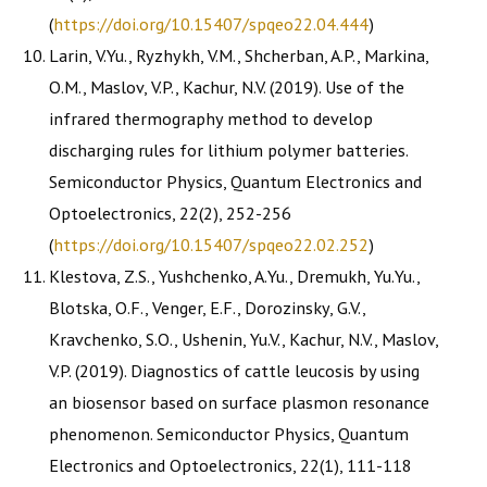
(
https://doi.org/10.15407/spqeo22.04.444
)
Larin, V.Yu., Ryzhykh, V.M., Shcherban, A.P., Markina,
O.M., Maslov, V.P., Kachur, N.V. (2019). Use of the
infrared thermography method to develop
discharging rules for lithium polymer batteries.
Semiconductor Physics, Quantum Electronics and
Optoelectronics, 22(2), 252-256
(
https://doi.org/10.15407/spqeo22.02.252
)
Klestova, Z.S., Yushchenko, A.Yu., Dremukh, Yu.Yu.,
Blotska, O.F., Venger, E.F., Dorozinsky, G.V.,
Kravchenko, S.O., Ushenin, Yu.V., Kachur, N.V., Maslov,
V.P. (2019). Diagnostics of cattle leucosis by using
an biosensor based on surface plasmon resonance
phenomenon. Semiconductor Physics, Quantum
Electronics and Optoelectronics, 22(1), 111-118