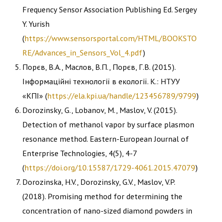
Frequency Sensor Association Publishing Ed. Sergey
Y. Yurish
(
https://www.sensorsportal.com/HTML/BOOKSTO
RE/Advances_in_Sensors_Vol_4.pdf
)
Порєв, В.А., Маслов, В.П., Порєв, Г.В. (2015).
Інформаційні технології в екології. К.: НТУУ
«КПІ» (
https://ela.kpi.ua/handle/123456789/9799
)
Dorozinsky, G., Lobanov, M., Maslov, V. (2015).
Detection of methanol vapor by surface plasmon
resonance method. Eastern-European Journal of
Enterprise Technologies, 4(5), 4-7
(
https://doi.org/10.15587/1729-4061.2015.47079
)
Dorozinska, H.V., Dorozinsky, G.V., Maslov, V.P.
(2018). Promising method for determining the
concentration of nano-sized diamond powders in