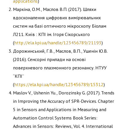
applications
)
Маркіна, О.М., Маслов В.П. (2017). Шляхи
вдосконалення цифрових вимірювальних
систем на базі оптичного мікроскопу Біолам
Л211. Київ : КПІ ім. Ігоря Сікорського
(
http://ela.kpi.ua/handle/123456789/21193
)
Дорожинський, Г.В., Маслов, В.П., Ушенін Ю.В.
(2016). Сенсорні прилади на основі
поверхневого плазмонного резонансу. НТУУ
“КПІ”
(
https://ela.kpi.ua/handle/123456789/15312
)
Maslov V., Ushenin Yu., Dorozinsky G. (2017). Trends
in Improving the Accuracy of SPR-Devices. Chapter
5 in Sensors and Applications in Measuring and
Automation Control Systems Book Series:
Advances in Sensors: Reviews, Vol. 4. International