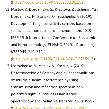
(
https://dou.org/10.15407/spqeo22.01.111
)
Maslov, V., Dorozinsky, G., Klestova, Z., Ushenin, Yu.,
Dorozinska, H., Blotska, O., Yuschenko, A. (2019).
Development high sensitivity sensors based on
surface plasmon resonance phenomenon. 2019
IEEE 39th International Conference on Electronics
and Nanotechnology, ELNANO 2019 – Proceedings
8783945, 249-252
(
https://doi.org/10.1109/ELNANO.2019.8783945
)
Morozhenko, V., Maslov, V., Kachur, N. (2019).
Determination of Faraday angle under conditions
of multiple-beam interference by using
transmission and reflection spectra in non-
polarized light. Journal of Quantitative
Spectroscopy and Radiative Transfer, 236,106597
(
https://doi.org/10.1016/j.jqsrt.2019.106597
)