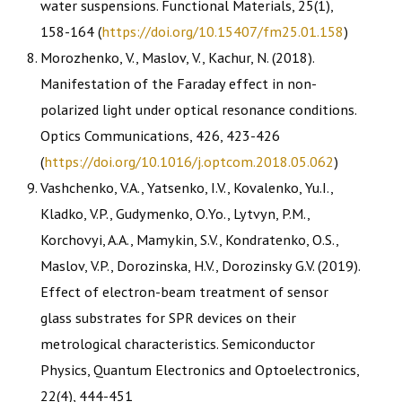
water suspensions. Functional Materials, 25(1),
158-164 (
https://doi.org/
10.15407/fm25.01.158
)
Morozhenko, V., Maslov, V., Kachur, N. (2018).
Manifestation of the Faraday effect in non-
polarized light under optical resonance conditions.
Optics Communications, 426, 423-426
(
https://doi.org/10.1016/j.optcom.2018.05.062
)
Vashchenko, V.A., Yatsenko, I.V., Kovalenko, Yu.I.,
Kladko, V.P., Gudymenko, O.Yo., Lytvyn, P.M.,
Korchovyi, A.A., Mamykin, S.V., Kondratenko, O.S.,
Maslov, V.P., Dorozinska, H.V., Dorozinsky G.V. (2019).
Effect of electron-beam treatment of sensor
glass substrates for SPR devices on their
metrological characteristics. Semiconductor
Physics, Quantum Electronics and Optoelectronics,
22(4), 444-451