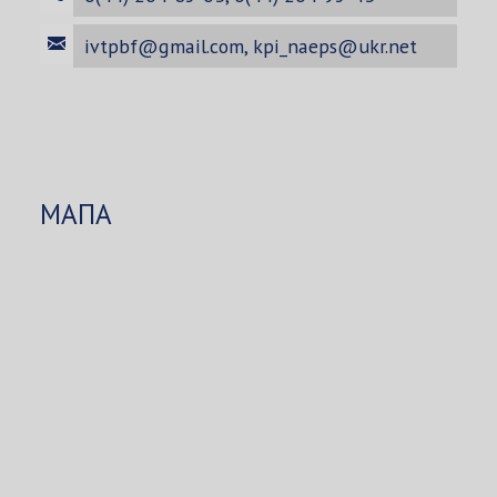
ivtpbf@gmail.com
,
kpi_naeps@ukr.net
МАПА