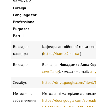
Частина
2.
Foreign
Language for
Professional
Purposes.
Part II
Викладає
Кафедра англійської мови технічног
кафедра
(
https://kamts2.kpi.ua
)
Викладач
Викладач
Нипадимка Анна Сергіївна
сергіївна/
), контакт –
email:
a.nypady
Силабус
https://drive.google.com/file/d/15
Методичне
Методичні матеріали до дисципліни 
забезпечення
https://docs.google.com/spreadsheet