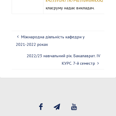
k4z5SVUN77A7P6J5rdWbwkXAzTiY/edit
класруму надає викладач.
Міжнародна діяльність кафедри у
2021-2022 роках
2022/23 навчальний рік. Бакалаврат. ІV
КУРС. 7-й семестр