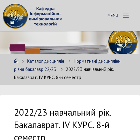
Skip
to
К
content
А
Ф
Е
Д
Р
А
Home
Каталог дисциплін
Нормативні дисципліни
І
В
рівня бакалавр 22/23
2022/23 навчальний рік.
Т
Бакалаврат. ІV КУРС. 8-й семестр
2022/23 навчальний рік.
Бакалаврат. ІV КУРС. 8-й
семестр