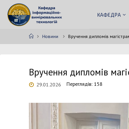
Skip
to
КАФЕДРА
К
content
А
Ф
Home
Новини
Вручення дипломів магістра
Е
Д
Р
А
І
В
Вручення дипломів магі
Т
Переглядів: 158
29.01.2026