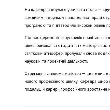
На кафедрі відбулася урочиста подія —
вру
важливим підсумком наполегливої праці студ
програмою та підтвердили високий рівень пр
Під час церемонії випускників привітав заві
цілеспрямованість і здатність магістрів заст
святковій атмосфері пролунали слова подяки
науковій та проєктній діяльності.
Отримання диплома магістра — це не лише 
нового професійного шляху. Кафедра щиро в
подальшій кар’єрі, професійного зростання й