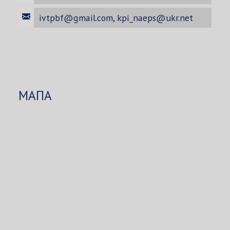
ivtpbf@gmail.com
,
kpi_naeps@ukr.net
МАПА