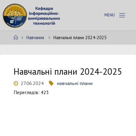
Skip
to
К
content
А
Ф
Home
Навчання
Навчальні плани 2024-2025
Е
Д
Р
А
І
В
Навчальні плани 2024-2025
Т
27.06.2024
навчальні плани
Переглядів: 423