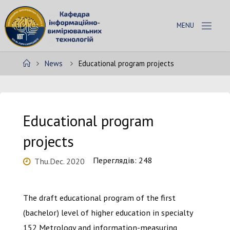
Skip
to
D
content
E
P
Home
News
Educational program projects
A
R
T
M
E
N
Educational program
T
projects
O
F
Переглядів: 248
I
W
Thu.Dec. 2020
T
The draft educational program of the first
(bachelor) level of higher education in specialty
152 Metrology and information-measuring